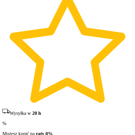
Wysyłka w
20 h
%
Możesz kupić na
raty 0%