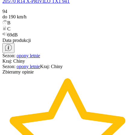
205/70 R14 X-PRIVILO TX1 94T
94
do 190 km/h
B
C
69dB
Data produkcji
Sezon
:
opony
letnie
Kraj
:
Chiny
Sezon
:
opony
letnie
Kraj
:
Chiny
Zbieramy opinie