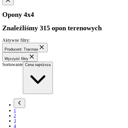
Opony 4x4
Znaleźliśmy
315
opon terenowych
Aktywne filtry:
Producent: Tracmax
Wyczyść filtry
Sortowanie
Cena najniższa
1
2
3
4