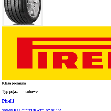
Klasa premium
Typ pojazdu:
osobowe
Pirelli
205/55 R16 CINTURATO P7 [91] V