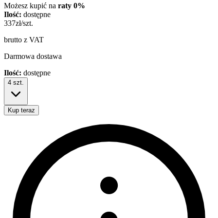
Możesz kupić na
raty 0%
Ilość:
dostępne
337
zł/szt.
brutto z VAT
Darmowa dostawa
Ilość:
dostępne
4
szt.
Kup teraz