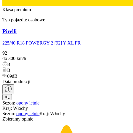
Klasa premium
Typ pojazdu:
osobowe
Pirelli
225/40 R18 POWERGY 2 [92] Y XL FR
92
do 300 km/h
B
B
69dB
Data produkcji
XL
Sezon
:
opony
letnie
Kraj
:
Włochy
Sezon
:
opony
letnie
Kraj
:
Włochy
Zbieramy opinie