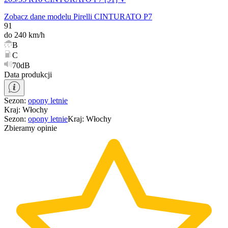
Zobacz dane modelu Pirelli CINTURATO P7
91
do 240 km/h
B
C
70dB
Data produkcji
Sezon
:
opony
letnie
Kraj
:
Włochy
Sezon
:
opony
letnie
Kraj
:
Włochy
Zbieramy opinie