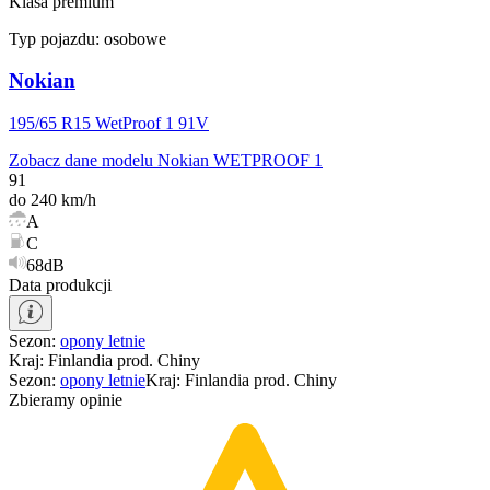
Klasa premium
Typ pojazdu:
osobowe
Nokian
195/65 R15 WetProof 1 91V
Zobacz dane modelu Nokian WETPROOF 1
91
do 240 km/h
A
C
68dB
Data produkcji
Sezon
:
opony
letnie
Kraj
:
Finlandia prod. Chiny
Sezon
:
opony
letnie
Kraj
:
Finlandia prod. Chiny
Zbieramy opinie