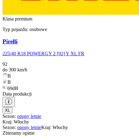
Klasa premium
Typ pojazdu:
osobowe
Pirelli
225/40 R18 POWERGY 2 [92] Y XL FR
92
do 300 km/h
B
B
69dB
Data produkcji
XL
Sezon
:
opony
letnie
Kraj
:
Włochy
Sezon
:
opony
letnie
Kraj
:
Włochy
Zbieramy opinie