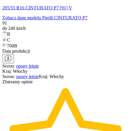
205/55 R16 CINTURATO P7 [91] V
Zobacz dane modelu Pirelli CINTURATO P7
91
do 240 km/h
B
C
70dB
Data produkcji
Sezon
:
opony
letnie
Kraj
:
Włochy
Sezon
:
opony
letnie
Kraj
:
Włochy
Zbieramy opinie