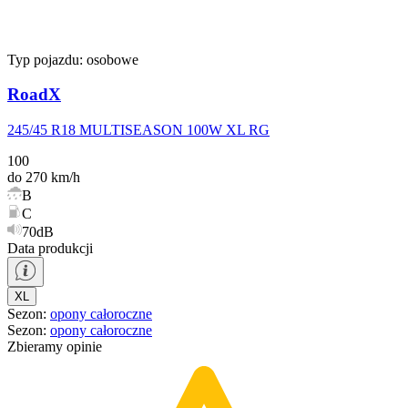
Typ pojazdu:
osobowe
RoadX
245/45 R18 MULTISEASON 100W XL RG
100
do 270 km/h
B
C
70dB
Data produkcji
XL
Sezon
:
opony
całoroczne
Sezon
:
opony
całoroczne
Zbieramy opinie