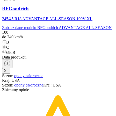
BFGoodrich
245/45 R18 ADVANTAGE ALL-SEASON 100V XL
Zobacz dane modelu BFGoodrich ADVANTAGE ALL-SEASON
100
do 240 km/h
B
C
69dB
Data produkcji
XL
Sezon
:
opony
całoroczne
Kraj
:
USA
Sezon
:
opony
całoroczne
Kraj
:
USA
Zbieramy opinie