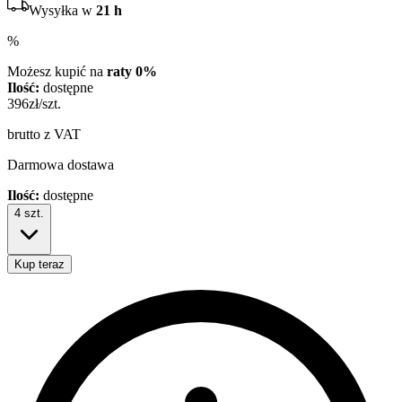
Wysyłka w
21 h
%
Możesz kupić na
raty 0%
Ilość:
dostępne
396
zł/szt.
brutto z VAT
Darmowa dostawa
Ilość:
dostępne
4
szt.
Kup teraz