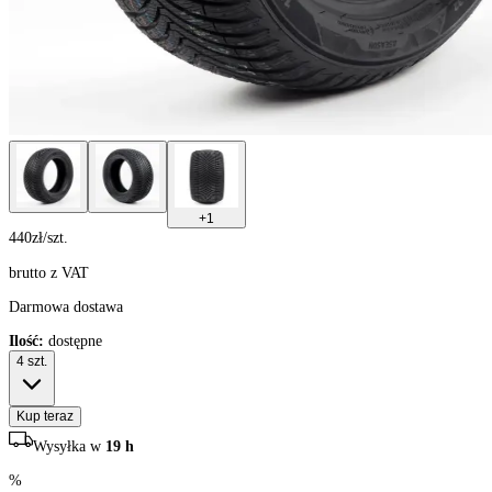
+
1
440
zł/szt.