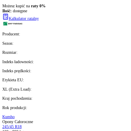
brutto z VAT
Darmowa dostawa
Ilość:
dostępne
4
szt.
Kup teraz
Wysyłka w
19 h
%
Możesz kupić na
raty 0%
Ilość:
dostępne
Kalkulator ratalny
Producent
:
Sezon
: