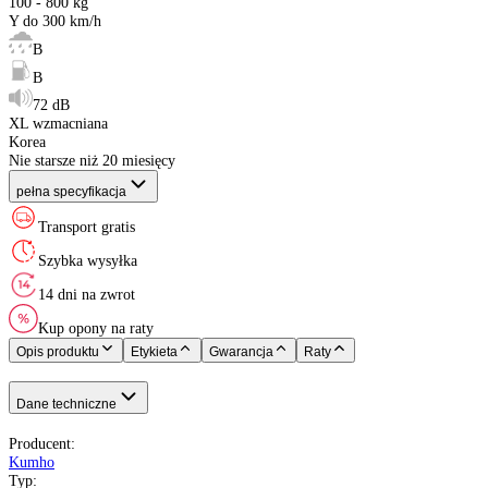
Rozmiar
:
Indeks ładowności
:
Indeks prędkości
:
Etykieta EU
:
XL (Extra Load)
:
Kraj pochodzenia
:
Rok produkcji
:
Kumho
Opony Całoroczne
245/45 R18
100 - 800 kg
Y do 300 km/h
B
B
72 dB
XL wzmacniana
Korea