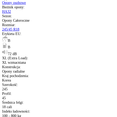
Nie starsze niż 20 miesięcy
pełna specyfikacja
Transport gratis
Szybka wysyłka
14 dni na zwrot
Kup opony na raty
Opis produktu
Etykieta
Gwarancja
Raty
Dane techniczne
Producent
:
Kumho
Typ
:
Opony osobowe
Bieżnik opony
:
HA32
Sezon
:
Opony Całoroczne