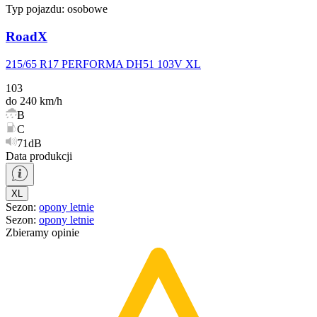
Typ pojazdu:
osobowe
RoadX
215/65 R17 PERFORMA DH51 103V XL
103
do 240 km/h
B
C
71dB
Data produkcji
XL
Sezon
:
opony
letnie
Sezon
:
opony
letnie
Zbieramy opinie