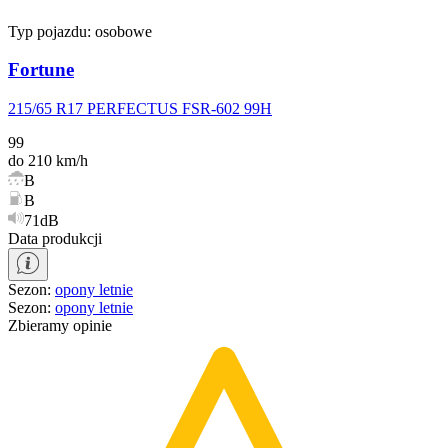
Typ pojazdu:
osobowe
Fortune
215/65 R17 PERFECTUS FSR-602 99H
99
do 210 km/h
B
B
71dB
Data produkcji
Sezon
:
opony
letnie
Sezon
:
opony
letnie
Zbieramy opinie