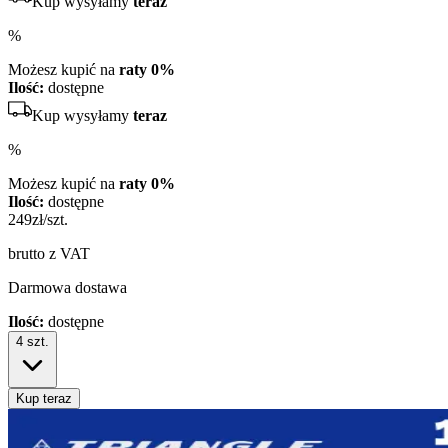
Kup wysyłamy
teraz
%
Możesz kupić na
raty 0%
Ilość:
dostępne
Kup wysyłamy
teraz
%
Możesz kupić na
raty 0%
Ilość:
dostępne
249
zł/szt.
brutto z VAT
Darmowa dostawa
Ilość:
dostępne
4
szt.
Kup teraz