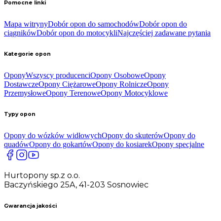
Pomocne linki
Mapa witryny
Dobór opon do samochodów
Dobór opon do
ciągników
Dobór opon do motocykli
Najczęściej zadawane pytania
Kategorie opon
Opony
Wszyscy producenci
Opony Osobowe
Opony
Dostawcze
Opony Ciężarowe
Opony Rolnicze
Opony
Przemysłowe
Opony Terenowe
Opony Motocyklowe
Typy opon
Opony do wózków widłowych
Opony do skuterów
Opony do
quadów
Opony do gokartów
Opony do kosiarek
Opony specjalne
Hurtopony sp.z o.o.
Baczyńskiego 25A, 41-203 Sosnowiec
Gwarancja jakości