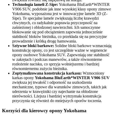
Technologia lameli Z-Sipe:
Yokohama BluEarth*WINTER
V906 SUV, podobnie jak inne wysokiej klasy opony zimowe
Yokohama, wyposażona jest w innowacyjne lamele 3D (Z-
Sipe). Te specjalne lamele zwiększają liczbę krawędzi
chwytnych, co radykalnie poprawia przyczepność na
zaśnieżonej i oblodzonej nawierzchni. Ich samoczynne
blokowanie się pod obciążeniem zapewnia jednocześnie
stabilność bloków bieżnika, co przekłada się na precyzyjne
prowadzenie i krótką drogę hamowania.
Sztywne bloki barkowe:
Solidne bloki barkowe wzmacniają
konstrukcję opony, co jest szczególnie ważne w segmencie
opony osobowe Yokohama SUV. Zapewniają one stabilność
w zakrętach i podczas manewrów, a także równomierne
rozłożenie nacisku, co sprzyja wolniejszemu i bardziej
równomiernemu zużyciu bieżnika.
Zoptymalizowana konstrukcja karkasu:
Wzmocniony
karkas opony
Yokohama BluEarth*WINTER V906 SUV
zwiększa jej trwałość i odporność na uszkodzenia
mechaniczne, typowe dla warunków zimowych, takich jak
uderzenia w krawężniki czy najechanie na oblodzone
nierówności. Lżejsza i bardziej wytrzymała konstrukcja
przyczynia się również do mniejszych oporów toczenia.
Korzyści dla kierowcy opony Yokohama