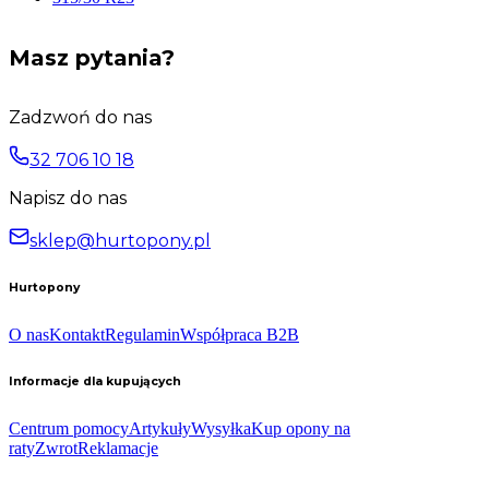
Masz pytania?
Zadzwoń do nas
32 706 10 18
Napisz do nas
sklep@hurtopony.pl
Hurtopony
O nas
Kontakt
Regulamin
Współpraca B2B
Informacje dla kupujących
Centrum pomocy
Artykuły
Wysyłka
Kup opony na
raty
Zwrot
Reklamacje