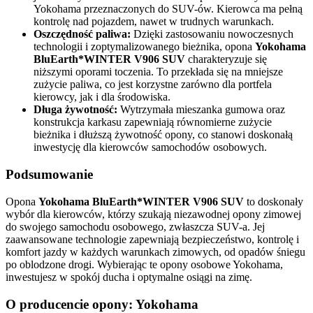
Yokohama przeznaczonych do SUV-ów. Kierowca ma pełną
kontrolę nad pojazdem, nawet w trudnych warunkach.
Oszczędność paliwa:
Dzięki zastosowaniu nowoczesnych
technologii i zoptymalizowanego bieżnika, opona
Yokohama
BluEarth*WINTER V906 SUV
charakteryzuje się
niższymi oporami toczenia. To przekłada się na mniejsze
zużycie paliwa, co jest korzystne zarówno dla portfela
kierowcy, jak i dla środowiska.
Długa żywotność:
Wytrzymała mieszanka gumowa oraz
konstrukcja karkasu zapewniają równomierne zużycie
bieżnika i dłuższą żywotność opony, co stanowi doskonałą
inwestycję dla kierowców samochodów osobowych.
Podsumowanie
Opona
Yokohama BluEarth*WINTER V906 SUV
to doskonały
wybór dla kierowców, którzy szukają niezawodnej opony zimowej
do swojego samochodu osobowego, zwłaszcza SUV-a. Jej
zaawansowane technologie zapewniają bezpieczeństwo, kontrolę i
komfort jazdy w każdych warunkach zimowych, od opadów śniegu
po oblodzone drogi. Wybierając te opony osobowe Yokohama,
inwestujesz w spokój ducha i optymalne osiągi na zimę.
O producencie opony: Yokohama