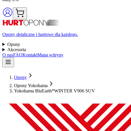
Opony detaliczne i hurtowe dla każdego.
Opony
Akcesoria
O nas
FAQ
Kontakt
Mapa witryny
Opony
Opony Yokohama
Yokohama BluEarth*WINTER V906 SUV