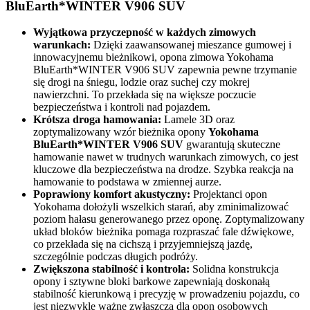
BluEarth*WINTER V906 SUV
Wyjątkowa przyczepność w każdych zimowych
warunkach:
Dzięki zaawansowanej mieszance gumowej i
innowacyjnemu bieżnikowi, opona zimowa Yokohama
BluEarth*WINTER V906 SUV zapewnia pewne trzymanie
się drogi na śniegu, lodzie oraz suchej czy mokrej
nawierzchni. To przekłada się na większe poczucie
bezpieczeństwa i kontroli nad pojazdem.
Krótsza droga hamowania:
Lamele 3D oraz
zoptymalizowany wzór bieżnika opony
Yokohama
BluEarth*WINTER V906 SUV
gwarantują skuteczne
hamowanie nawet w trudnych warunkach zimowych, co jest
kluczowe dla bezpieczeństwa na drodze. Szybka reakcja na
hamowanie to podstawa w zmiennej aurze.
Poprawiony komfort akustyczny:
Projektanci opon
Yokohama dołożyli wszelkich starań, aby zminimalizować
poziom hałasu generowanego przez oponę. Zoptymalizowany
układ bloków bieżnika pomaga rozpraszać fale dźwiękowe,
co przekłada się na cichszą i przyjemniejszą jazdę,
szczególnie podczas długich podróży.
Zwiększona stabilność i kontrola:
Solidna konstrukcja
opony i sztywne bloki barkowe zapewniają doskonałą
stabilność kierunkową i precyzję w prowadzeniu pojazdu, co
jest niezwykle ważne zwłaszcza dla opon osobowych