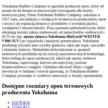
Yokohama Rubber Company to japoński producent opon, który od
ponad stu lat dostarcza innowacyjne rozwiązania dla branży
motoryzacyjnej. Firma Yokohama Rubber Company, założona w
1917 roku, jest jednym z wiodących światowych producentów opon
i szczyci się reputacją dostawcy produktów o wysokiej jakości,
wydajności i niezawodności. Poza oponami samochodowymi, które
obejmują szeroki zakres zastosowań, od samochodów osobowych i
SUV-ów (np.
opona zimowa Yokohama BluEarth*WINTER
V906 SUV
) po ciężarówki i maszyny przemysłowe, Yokohama
produkuje również inne wyroby gumowe, takie jak węże, uszczelki
i elementy lotnicze. Wieloletnie doświadczenie w sportach
motorowych przekłada się na rozwój zaawansowanych technologii,
które trafiają do opon użytkowych, takich jak opony osobowe
Yokohama, zapewniając kierowcom najwyższy poziom
bezpieczeństwa i osiągów. Globalna obecność firmy i ciągłe
inwestycje w badania i rozwój sprawiają, że Yokohama Rubber
Company pozostaje w czołówce innowacji w branży oponiarskiej.
Dostępne rozmiary opon terenowych
producenta Yokohama
215/70 R16
215/65 R17