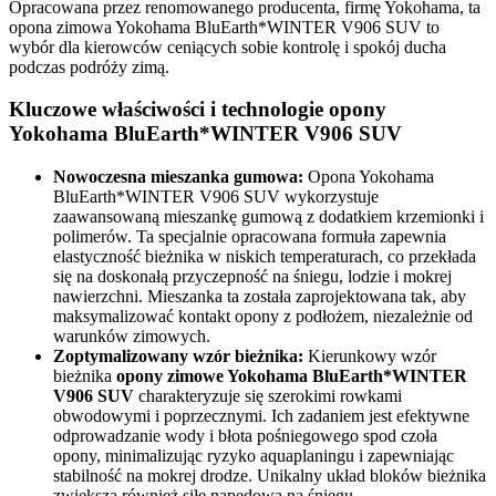
Opracowana przez renomowanego producenta, firmę Yokohama, ta
opona zimowa Yokohama BluEarth*WINTER V906 SUV to
wybór dla kierowców ceniących sobie kontrolę i spokój ducha
podczas podróży zimą.
Kluczowe właściwości i technologie opony
Yokohama BluEarth*WINTER V906 SUV
Nowoczesna mieszanka gumowa:
Opona Yokohama
BluEarth*WINTER V906 SUV wykorzystuje
zaawansowaną mieszankę gumową z dodatkiem krzemionki i
polimerów. Ta specjalnie opracowana formuła zapewnia
elastyczność bieżnika w niskich temperaturach, co przekłada
się na doskonałą przyczepność na śniegu, lodzie i mokrej
nawierzchni. Mieszanka ta została zaprojektowana tak, aby
maksymalizować kontakt opony z podłożem, niezależnie od
warunków zimowych.
Zoptymalizowany wzór bieżnika:
Kierunkowy wzór
bieżnika
opony zimowe Yokohama BluEarth*WINTER
V906 SUV
charakteryzuje się szerokimi rowkami
obwodowymi i poprzecznymi. Ich zadaniem jest efektywne
odprowadzanie wody i błota pośniegowego spod czoła
opony, minimalizując ryzyko aquaplaningu i zapewniając
stabilność na mokrej drodze. Unikalny układ bloków bieżnika
zwiększa również siłę napędową na śniegu.