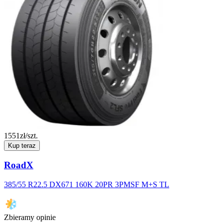
1551
zł/szt.
Kup teraz
RoadX
385/55 R22.5 DX671 160K 20PR 3PMSF M+S TL
Zbieramy opinie