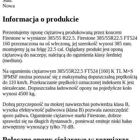
Stan
:
Nowa
Informacja o produkcie
Prezentujemy oponę ciężarową produkowaną przez koncern
Firestone w wymiarze 385/55 R22.5. Firestone 385/55R22.5 FT524
160 przeznaczona na oś wleczoną, jej szerokość wynosi 385 mm.
montujemy ją na felgę 22.5 cal. Oglądany produkt jest oponą
ciężarową do naczepy, należącą do ogumienia klasy średniej
(medium).
Na ogumieniu ciężarowym 385/55R22.5 FT524 [160] K TL M+S
3PMSF można poruszać się z maksymalną dopuszczalną prędkością
do 110 km/h. Przekraczanie prędkości oznaczonej indeksem K jest
niezalecane. Dopuszczalna ładowność opony na pojedyńcze koło
wynosi 4500 kg.
Dobrą przyczepność na mokrej nawierzchni potwierdza klasa B,
wysoka efektywność paliwowa (klasa B) pozwala zaoszczędzić
sporo paliwa. Ogumienie ciężarowe marki Firestone, dobrze
sprawdzi się na długich dystansach , ponieważ emituje niski hałas
zewnętrzny wynoszący tylko 70 dB.
Polecane opony ciężarowe w rozmiarze