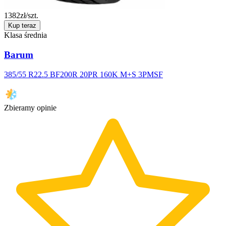
1382
zł/szt.
Kup teraz
Klasa średnia
Barum
385/55 R22.5 BF200R 20PR 160K M+S 3PMSF
Zbieramy opinie