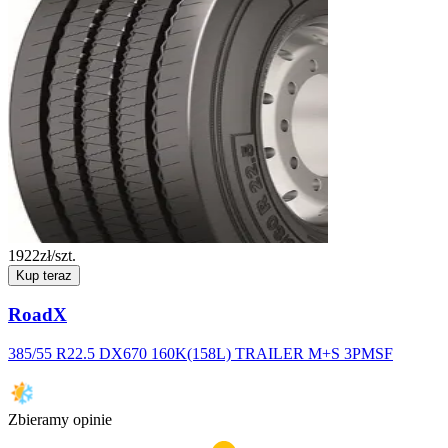
1922
zł/szt.
Kup teraz
RoadX
385/55 R22.5 DX670 160K(158L) TRAILER M+S 3PMSF
Zbieramy opinie