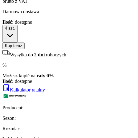
brutto z VAT
Darmowa dostawa
Ilość:
dostępne
4
szt.
Kup teraz
Wysyłka do
2 dni
roboczych
%
Możesz kupić na
raty 0%
Ilość:
dostępne
Kalkulator ratalny
Producent
:
Sezon
:
Rozmiar
: