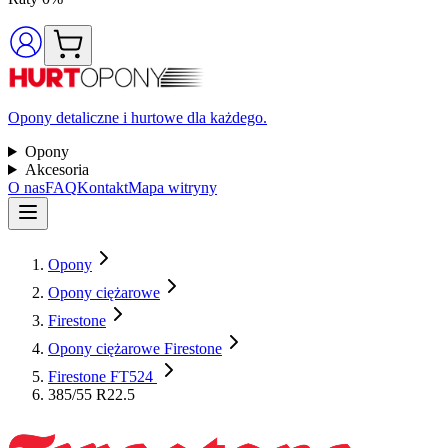
Opony detaliczne i hurtowe dla każdego.
Opony
Akcesoria
O nas
FAQ
Kontakt
Mapa witryny
Opony
Opony ciężarowe
Firestone
Opony ciężarowe Firestone
Firestone FT524
385/55 R22.5