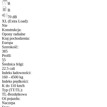
B
B
70 dB
XL (Extra Load)
:
Nie
Konstrukcja
:
Opony radialne
Kraj pochodzenia
:
Europa
Szerokość
:
385
Profil
:
55
Średnica felgi
:
22.5 cali
Indeks ładowności
:
160 - 4500 kg
Indeks prędkości
:
K do 110 km/h
Typ (TT/TL)
:
TL-Bezdętkowa
Oś pojazdu
:
Naczepa