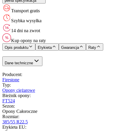
pełna specyfikacja
Transport gratis
Szybka wysyłka
14 dni na zwrot
Kup opony na raty
Opis produktu
Etykieta
Gwarancja
Raty
Dane techniczne
Producent
:
Firestone
Typ
:
Opony ciężarowe
Bieżnik opony
:
FT524
Sezon
:
Opony Całoroczne
Rozmiar
:
385/55 R22.5
Etykieta EU
: