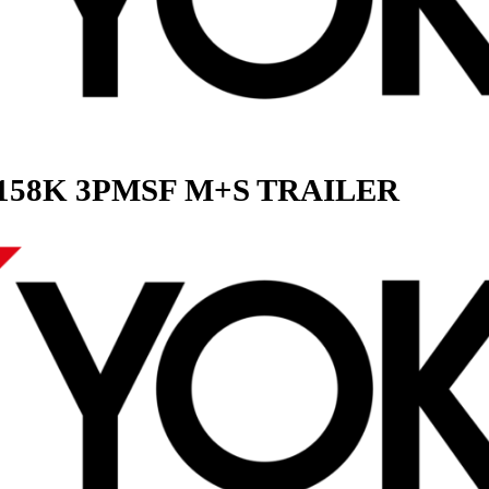
T 160/158K 3PMSF M+S TRAILE