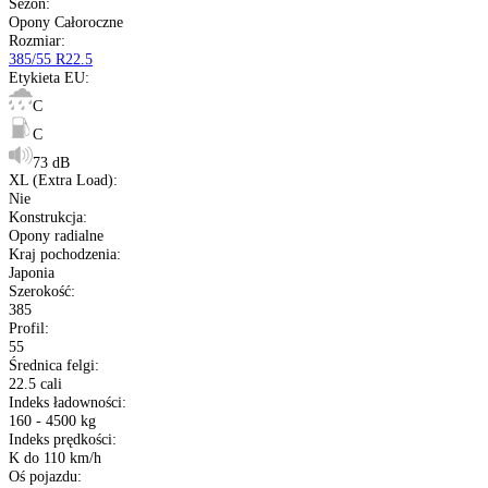
Transport gratis
Szybka wysyłka
14 dni na zwrot
Kup opony na raty
Opis produktu
Etykieta
Gwarancja
Raty
Dane techniczne
Producent
:
Yokohama
Typ
:
Opony ciężarowe
Bieżnik opony
:
125T 22.5
Sezon
:
Opony Całoroczne
Rozmiar
:
385/55 R22.5
Etykieta EU
: