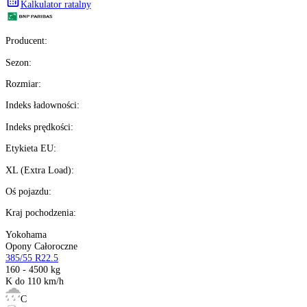
Ilość:
dostępne
4
szt.
Kup teraz
Wysyłka w
24H
%
Możesz kupić na
raty 0%
Ilość:
dostępne
Kalkulator ratalny
Producent
:
Sezon
:
Rozmiar
:
Indeks ładowności
: