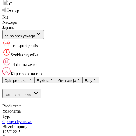
Indeks prędkości
:
Etykieta EU
:
XL (Extra Load)
:
Oś pojazdu
:
Kraj pochodzenia
:
Yokohama
Opony Całoroczne
385/55 R22.5
160 - 4500 kg
K do 110 km/h
C
C
73 dB
Nie
Naczepa
Japonia
pełna specyfikacja