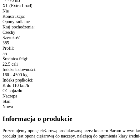
Dane techniczne
Producent
:
Barum
Typ
:
Opony ciężarowe
Bieżnik opony
:
BT 300 R
Sezon
:
Opony Całoroczne
Rozmiar
:
385/55 R22.5
Etykieta EU
:
C
B
70 dB
XL (Extra Load)
:
Nie
Konstrukcja
:
Opony radialne
Kraj pochodzenia
: