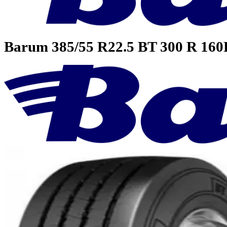
Barum
385/55 R22.5 BT 300 R