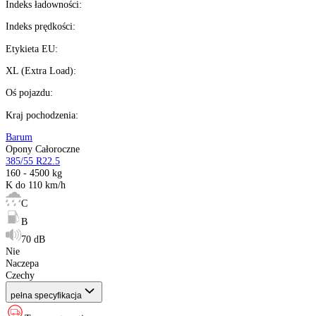
%
Możesz kupić na
raty 0%
Ilość:
dostępne
Kalkulator ratalny
Producent
:
Sezon
:
Rozmiar
:
Indeks ładowności
:
Indeks prędkości
:
Etykieta EU
:
XL (Extra Load)
:
Oś pojazdu
:
Kraj pochodzenia
: