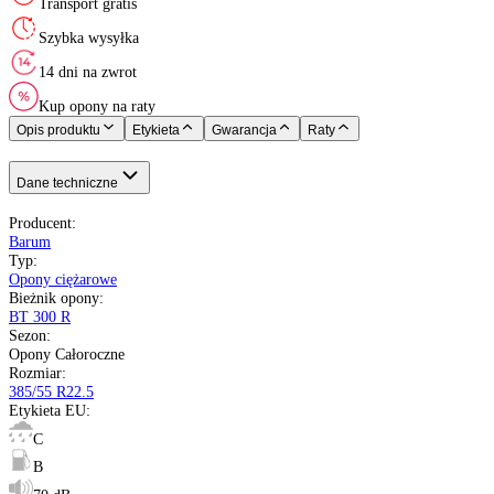
Barum
Opony Całoroczne
385/55 R22.5
160 - 4500 kg
K do 110 km/h
C
B
70 dB
Nie
Naczepa
Czechy
pełna specyfikacja
Transport gratis
Szybka wysyłka
14 dni na zwrot
Kup opony na raty
Opis produktu
Etykieta
Gwarancja
Raty