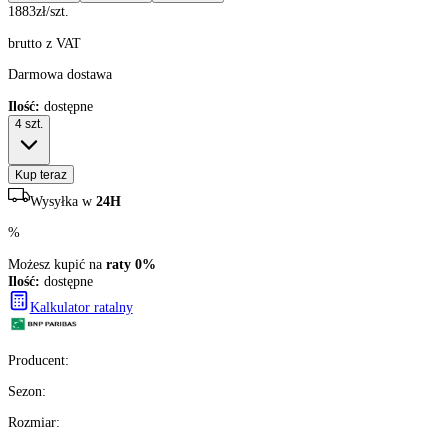
1883
zł/szt.
brutto z VAT
Darmowa dostawa
Ilość:
dostępne
4
szt.
Kup teraz
Wysyłka w
24H