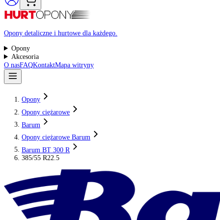
Raty 0%
Opony detaliczne i hurtowe dla każdego.
Opony
Akcesoria
O nas
FAQ
Kontakt
Mapa witryny
Opony
Opony ciężarowe
Barum
Opony ciężarowe Barum
Barum BT 300 R
385/55 R22.5