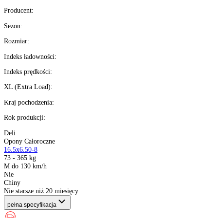
4
szt.
Kup teraz
Kup wysyłamy
teraz
%
Możesz kupić na
raty 0%
Ilość:
dostępne
Kalkulator ratalny
Producent
:
Sezon
:
Rozmiar
:
Indeks ładowności
:
Indeks prędkości
:
XL (Extra Load)
: