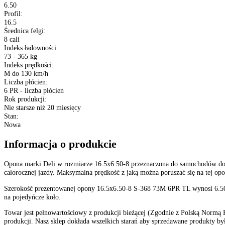
Dane techniczne
Producent
:
Deli
Typ
:
Opony dostawcze
Sezon
:
Opony Całoroczne
Rozmiar
:
16.5x6.50-8
XL (Extra Load)
:
Nie
Konstrukcja
:
Opony diagonalne
Kraj pochodzenia
:
Chiny
Szerokość
:
6.50
Profil
:
16.5
Średnica felgi
:
8 cali