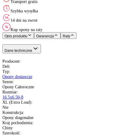
Kraj pochodzenia
:
Rok produkcji
:
Deli
Opony Całoroczne
16.5x6.50-8
73 - 365 kg
M do 130 km/h
Nie
Chiny
Nie starsze niż 20 miesięcy
pełna specyfikacja
Transport gratis
Szybka wysyłka
14 dni na zwrot
Kup opony na raty
Opis produktu
Gwarancja
Raty