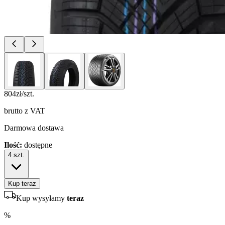
804
zł/szt.
brutto z VAT
Darmowa dostawa
Ilość:
dostępne
4
szt.
Kup teraz
Kup wysyłamy
teraz
%