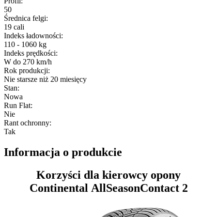
Profil
:
50
Średnica felgi
:
19 cali
Indeks ładowności
:
110 - 1060 kg
Indeks prędkości
:
W do 270 km/h
Rok produkcji
:
Nie starsze niż 20 miesięcy
Stan
:
Nowa
Run Flat
:
Nie
Rant ochronny
:
Tak
Informacja o produkcie
Korzyści dla kierowcy opony
Continental AllSeasonContact 2