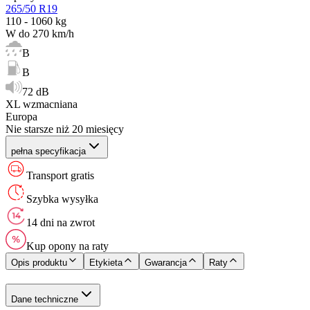
265/50 R19
110 - 1060 kg
W do 270 km/h
B
B
72 dB
XL wzmacniana
Europa
Nie starsze niż 20 miesięcy
pełna specyfikacja
Transport gratis
Szybka wysyłka
14 dni na zwrot
Kup opony na raty
Opis produktu
Etykieta
Gwarancja
Raty
Dane techniczne