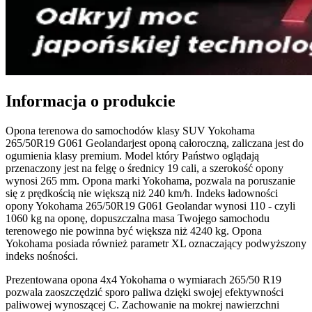
Informacja o produkcie
Opona terenowa do samochodów klasy SUV Yokohama
265/50R19 G061 Geolandarjest oponą całoroczną, zaliczana jest do
ogumienia klasy premium. Model który Państwo oglądają
przenaczony jest na felgę o średnicy 19 cali, a szerokość opony
wynosi 265 mm. Opona marki Yokohama, pozwala na poruszanie
się z prędkością nie większą niż 240 km/h. Indeks ładowności
opony Yokohama 265/50R19 G061 Geolandar wynosi 110 - czyli
1060 kg na oponę, dopuszczalna masa Twojego samochodu
terenowego nie powinna być większa niż 4240 kg. Opona
Yokohama posiada również parametr XL oznaczający podwyższony
indeks nośności.
Prezentowana opona 4x4 Yokohama o wymiarach 265/50 R19
pozwala zaoszczędzić sporo paliwa dzięki swojej efektywności
paliwowej wynoszącej C. Zachowanie na mokrej nawierzchni