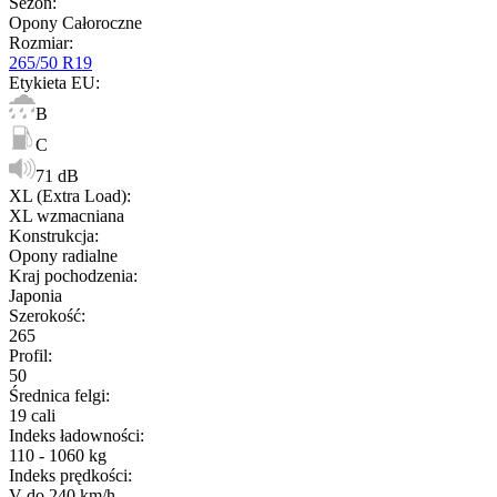
Sezon
:
Opony Całoroczne
Rozmiar
:
265/50 R19
Etykieta EU
:
B
C
71 dB
XL (Extra Load)
:
XL wzmacniana
Konstrukcja
:
Opony radialne
Kraj pochodzenia
:
Japonia
Szerokość
:
265
Profil
:
50
Średnica felgi
:
19 cali
Indeks ładowności
:
110 - 1060 kg
Indeks prędkości
:
V do 240 km/h