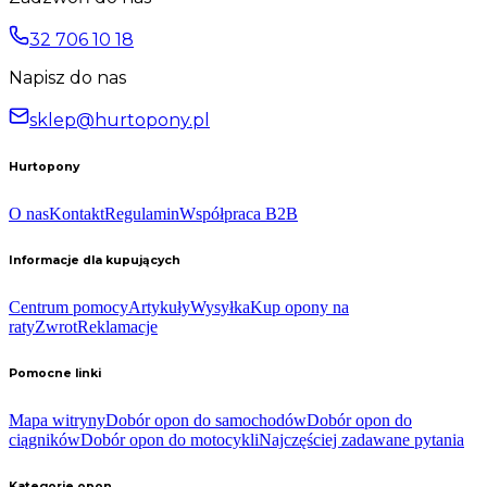
32 706 10 18
Napisz do nas
sklep@hurtopony.pl
Hurtopony
O nas
Kontakt
Regulamin
Współpraca B2B
Informacje dla kupujących
Centrum pomocy
Artykuły
Wysyłka
Kup opony na
raty
Zwrot
Reklamacje
Pomocne linki
Mapa witryny
Dobór opon do samochodów
Dobór opon do
ciągników
Dobór opon do motocykli
Najczęściej zadawane pytania
Kategorie opon