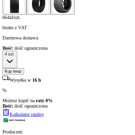
664
zł/szt.
brutto z VAT
Darmowa dostawa
Ilość:
ilość ograniczona
4
szt.
Kup teraz
Wysyłka w
16 h
%
Możesz kupić na
raty 0%
Ilość:
ilość ograniczona
Kalkulator ratalny
Producent
: