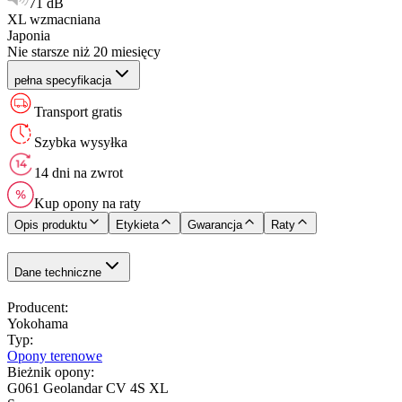
71 dB
XL wzmacniana
Japonia
Nie starsze niż 20 miesięcy
pełna specyfikacja
Transport gratis
Szybka wysyłka
14 dni na zwrot
Kup opony na raty
Opis produktu
Etykieta
Gwarancja
Raty
Dane techniczne
Producent
:
Yokohama
Typ
:
Opony terenowe
Bieżnik opony
:
G061 Geolandar CV 4S XL