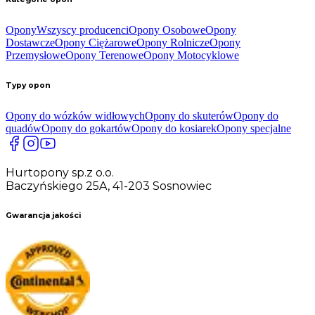
Opony
Wszyscy producenci
Opony Osobowe
Opony
Dostawcze
Opony Ciężarowe
Opony Rolnicze
Opony
Przemysłowe
Opony Terenowe
Opony Motocyklowe
Typy opon
Opony do wózków widłowych
Opony do skuterów
Opony do
quadów
Opony do gokartów
Opony do kosiarek
Opony specjalne
Hurtopony sp.z o.o.
Baczyńskiego 25A, 41-203 Sosnowiec
Gwarancja jakości