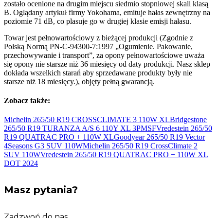
zostało ocenione na drugim miejscu siedmio stopniowej skali klasą
B. Oglądany artykuł firmy Yokohama, emituje hałas zewnętrzny na
poziomie 71 dB, co plasuje go w drugiej klasie emisji hałasu.
Towar jest pełnowartościowy z bieżącej produkcji (Zgodnie z
Polską Normą PN-C-94300-7:1997 „Ogumienie. Pakowanie,
przechowywanie i transport”, za opony pełnowartościowe uważa
się opony nie starsze niż 36 miesięcy od daty produkcji. Nasz sklep
dokłada wszelkich starań aby sprzedawane produkty były nie
starsze niż 18 miesięcy.), objęty pełną gwarancją.
Zobacz także:
Michelin 265/50 R19 CROSSCLIMATE 3 110W
XL
Bridgestone
265/50 R19 TURANZA A/S 6 110Y XL
3PMSF
Vredestein 265/50
R19 QUATRAC PRO + 110W
XL
Goodyear 265/50 R19 Vector
4Seasons G3 SUV
110W
Michelin 265/50 R19 CrossClimate 2
SUV
110W
Vredestein 265/50 R19 QUATRAC PRO + 110W XL
DOT
2024
Masz pytania?
Zadzwoń do nas