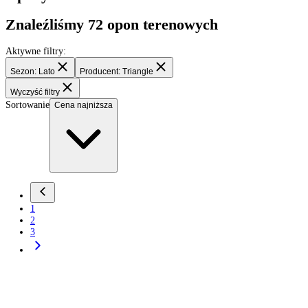
Filtry
Opony 4x4
Znaleźliśmy
72
opon terenowych
Aktywne filtry:
Sezon: Lato
Producent: Triangle
Wyczyść filtry
Sortowanie
Cena najniższa
1