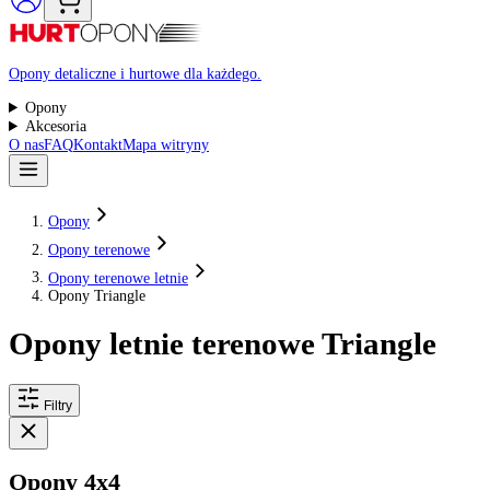
Raty 0%
Opony detaliczne i hurtowe dla każdego.
Opony
Akcesoria
O nas
FAQ
Kontakt
Mapa witryny
Opony
Opony terenowe
Opony terenowe letnie
Opony Triangle
Opony letnie terenowe Triangle