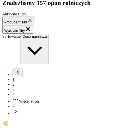
Opony rolnicze
Znaleźliśmy
157
opon rolniczych
Aktywne filtry:
Producent: Mrl
Wyczyść filtry
Sortowanie
Cena najniższa
1
2
3