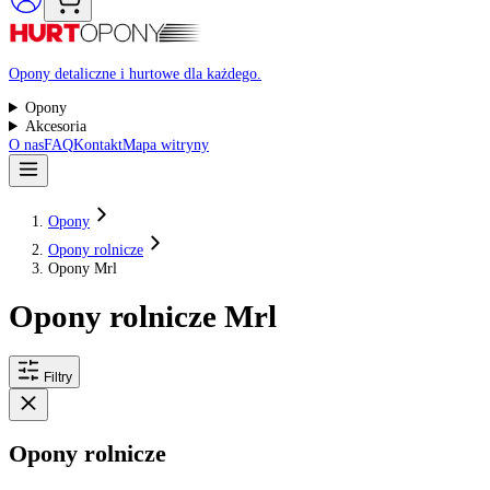
Raty 0%
Opony detaliczne i hurtowe dla każdego.
Opony
Akcesoria
O nas
FAQ
Kontakt
Mapa witryny
Opony
Opony rolnicze
Opony Mrl
Opony rolnicze Mrl
Filtry