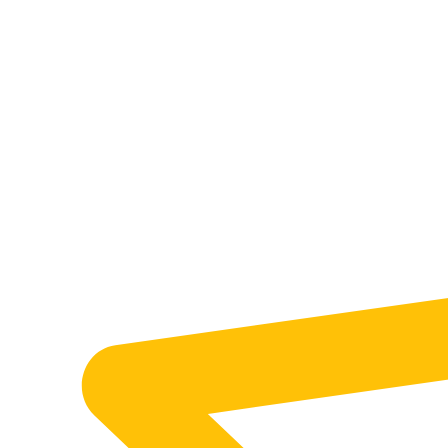
do 15 km/h
Konstrukcja
:
diagonalna
Kraj
:
Indie
Konstrukcja
:
diagonalna
Kraj
:
Indie
Zbieramy opinie