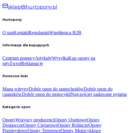
sklep@hurtopony.pl
Hurtopony
O nas
Kontakt
Regulamin
Współpraca B2B
Informacje dla kupujących
Centrum pomocy
Artykuły
Wysyłka
Kup opony na
raty
Zwrot
Reklamacje
Pomocne linki
Mapa witryny
Dobór opon do samochodów
Dobór opon do
ciągników
Dobór opon do motocykli
Najczęściej zadawane pytania
Kategorie opon
Opony
Wszyscy producenci
Opony Osobowe
Opony
Dostawcze
Opony Ciężarowe
Opony Rolnicze
Opony
Przemysłowe
Opony Terenowe
Opony Motocyklowe