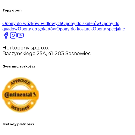
Typy opon
Opony do wózków widłowych
Opony do skuterów
Opony do
quadów
Opony do gokartów
Opony do kosiarek
Opony specjalne
Hurtopony sp.z o.o.
Baczyńskiego 25A, 41-203 Sosnowiec
Gwarancja jakości
Metody płatności