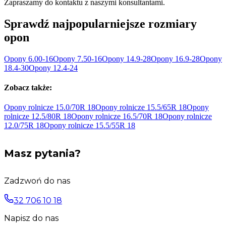
Zapraszamy do kontaktu z naszymi konsultantami.
Sprawdź najpopularniejsze rozmiary
opon
Opony
6.00-16
Opony
7.50-16
Opony
14.9-28
Opony
16.9-28
Opony
18.4-30
Opony
12.4-24
Zobacz także:
Opony rolnicze 15.0/70R
18
Opony rolnicze 15.5/65R
18
Opony
rolnicze 12.5/80R
18
Opony rolnicze 16.5/70R
18
Opony rolnicze
12.0/75R
18
Opony rolnicze 15.5/55R
18
Masz pytania?
Zadzwoń do nas
32 706 10 18
Napisz do nas