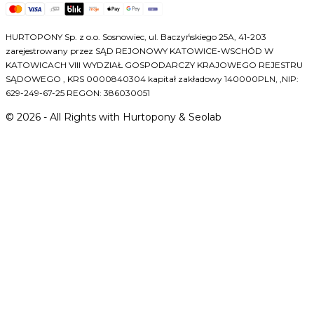
HURTOPONY Sp. z o.o. Sosnowiec, ul. Baczyńskiego 25A, 41-203
zarejestrowany przez SĄD REJONOWY KATOWICE-WSCHÓD W
KATOWICACH VIII WYDZIAŁ GOSPODARCZY KRAJOWEGO REJESTRU
SĄDOWEGO , KRS 0000840304 kapitał zakładowy 140000PLN, ,NIP:
629-249-67-25 REGON: 386030051
©
2026
- All Rights with Hurtopony & Seolab