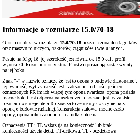
Informacje o rozmiarze
15.0/70-18
Opona rolnicza w rozmiarze
15.0/70-18
przeznaczona do ciągników
oraz maszyn rolniczych, traktorów, ciągników i wielu innych.
Pasuje na felgę 18, jej szerokość jest równa ok 15.0 cal , profil
wynosi 70. Rozmiar opony którą Państwo posiadają został wybity
na jej boku.
Znak "-" w nazwie oznacza że jest to opona o budowie diagonalnej,
jej twardość, wytrzymałość jest uzależniona od ilości płócien
oznaczonych PR im ich więcej tym opona twardsza, opona posiada
mocne boki i jest odporna na uszkodzenia boczne, jeśli w zapisie
rozmiaru widnieje litera R oznacza to że mamy do czynienia z
oponą o budowie radialnej, konstrukcja stalowa, mocne czoło
opony, opona rolnicza odporna na odkształcenia.
Oznaczenia TT i TL wskazują na konieczność lub brak
konieczności użycia dętki. TT-dętkowa, TL - bezdętkowa.