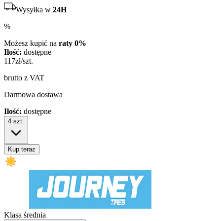
Wysyłka w
24H
%
Możesz kupić na
raty 0%
Ilość:
dostępne
117
zł/szt.
brutto z VAT
Darmowa dostawa
Ilość:
dostępne
4
szt.
Kup teraz
Klasa średnia