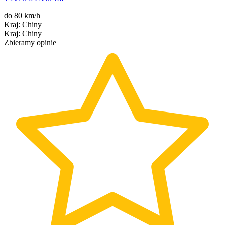
do 80 km/h
Kraj
:
Chiny
Kraj
:
Chiny
Zbieramy opinie