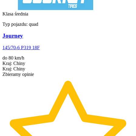
Klasa średnia
Typ pojazdu:
quad
Journey
145/70-6 P319 18F
do 80 km/h
Kraj
:
Chiny
Kraj
:
Chiny
Zbieramy opinie