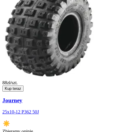
88
zł/szt.
Kup teraz
Journey
25x10-12 P362 50J
Zbieramy opinie