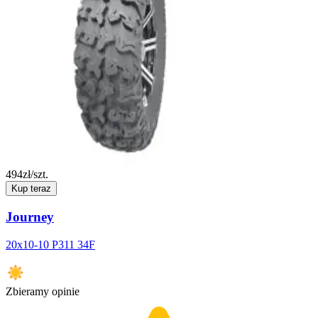
494
zł/szt.
Kup teraz
Journey
20x10-10 P311 34F
Zbieramy opinie