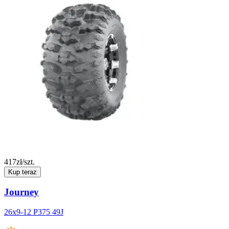
417
zł/szt.
Kup teraz
Journey
26x9-12 P375 49J