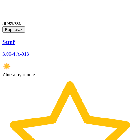
389
zł/szt.
Kup teraz
Sunf
3.00-4 A-013
Zbieramy opinie