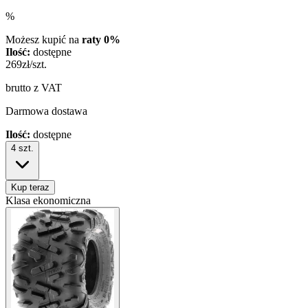
%
Możesz kupić na
raty 0%
Ilość:
dostępne
269
zł/szt.
brutto z VAT
Darmowa dostawa
Ilość:
dostępne
4
szt.
Kup teraz
Klasa ekonomiczna