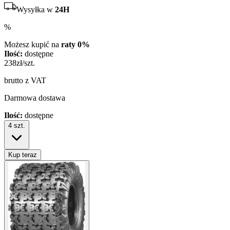
Wysyłka w
24H
%
Możesz kupić na
raty 0%
Ilość:
dostępne
238
zł/szt.
brutto z VAT
Darmowa dostawa
Ilość:
dostępne
4
szt.
Kup teraz