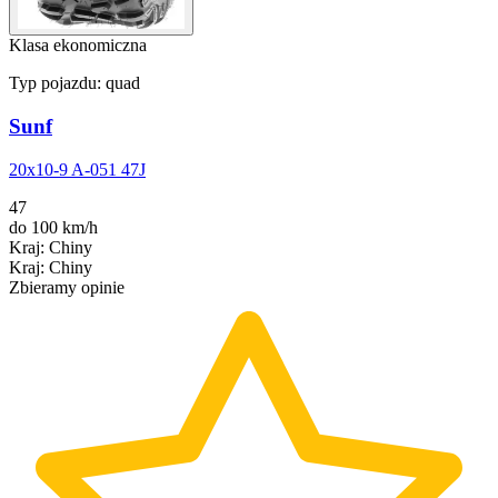
Klasa ekonomiczna
Typ pojazdu:
quad
Sunf
20x10-9 A-051 47J
47
do 100 km/h
Kraj
:
Chiny
Kraj
:
Chiny
Zbieramy opinie