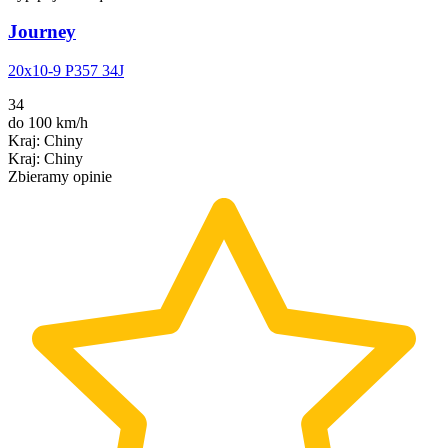
Journey
20x10-9 P357 34J
34
do 100 km/h
Kraj
:
Chiny
Kraj
:
Chiny
Zbieramy opinie