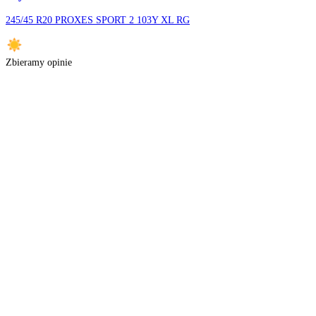
Nie znaleźliśmy opon w wybranych parametrach
Sprawdź proponowane oferty poniżej lub skontaktuj się z nami. Za
Może te Cię zainteresują
Toyo
245/45 R20 PROXES SPORT 2 103Y XL RG
Zbieramy opinie