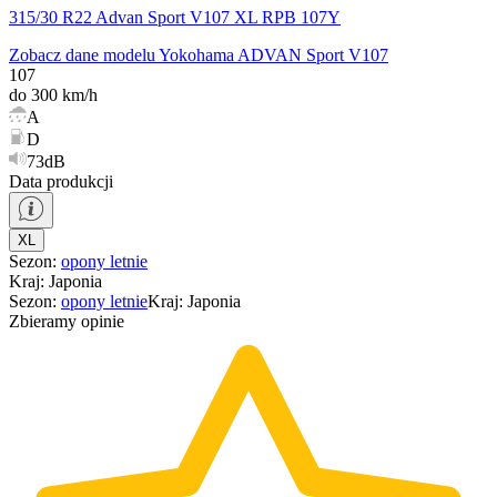
315/30 R22 Advan Sport V107 XL RPB 107Y
Zobacz dane modelu Yokohama ADVAN Sport V107
107
do 300 km/h
A
D
73dB
Data produkcji
XL
Sezon
:
opony
letnie
Kraj
:
Japonia
Sezon
:
opony
letnie
Kraj
:
Japonia
Zbieramy opinie