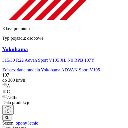
Klasa premium
Typ pojazdu:
osobowe
Yokohama
315/30 R22 Advan Sport V105 XL N0 RPB 107Y
Zobacz dane modelu Yokohama ADVAN Sport V105
107
do 300 km/h
A
C
73dB
Data produkcji
XL
Sezon
:
opony
letnie