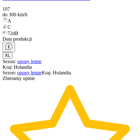
107
do 300 km/h
A
C
72dB
Data produkcji
XL
Sezon
:
opony
letnie
Kraj
:
Holandia
Sezon
:
opony
letnie
Kraj
:
Holandia
Zbieramy opinie