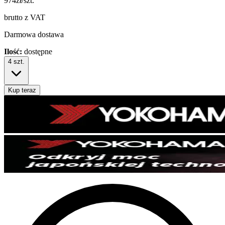
974
zł/szt.
brutto z VAT
Darmowa dostawa
Ilość:
dostępne
4
szt.
Kup teraz