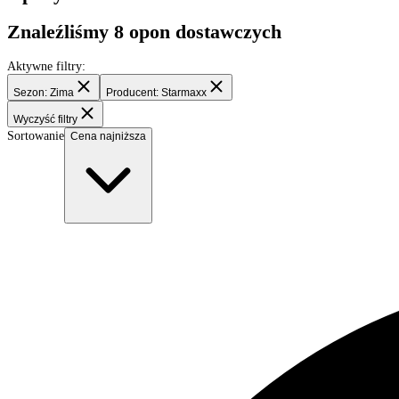
Filtry
Opony dostawcze
Znaleźliśmy
8
opon dostawczych
Aktywne filtry:
Sezon: Zima
Producent: Starmaxx
Wyczyść filtry
Sortowanie
Cena najniższa