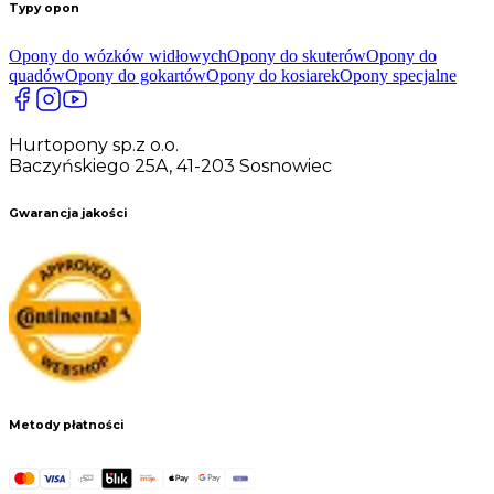
Typy opon
Opony do wózków widłowych
Opony do skuterów
Opony do
quadów
Opony do gokartów
Opony do kosiarek
Opony specjalne
Hurtopony sp.z o.o.
Baczyńskiego 25A, 41-203 Sosnowiec
Gwarancja jakości
Metody płatności