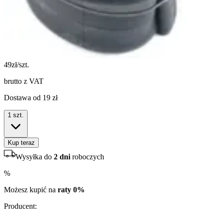
49
zł/szt.
brutto z VAT
Dostawa od 19 zł
1
szt.
Kup teraz
Wysyłka do
2 dni
roboczych
%
Możesz kupić na
raty 0%
Producent
: