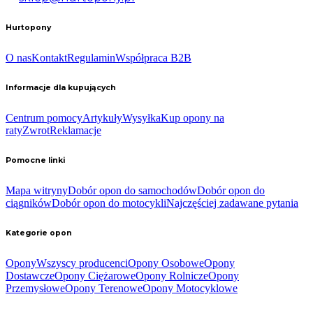
Hurtopony
O nas
Kontakt
Regulamin
Współpraca B2B
Informacje dla kupujących
Centrum pomocy
Artykuły
Wysyłka
Kup opony na
raty
Zwrot
Reklamacje
Pomocne linki
Mapa witryny
Dobór opon do samochodów
Dobór opon do
ciągników
Dobór opon do motocykli
Najczęściej zadawane pytania
Kategorie opon
Opony
Wszyscy producenci
Opony Osobowe
Opony
Dostawcze
Opony Ciężarowe
Opony Rolnicze
Opony
Przemysłowe
Opony Terenowe
Opony Motocyklowe