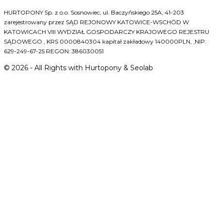
HURTOPONY Sp. z o.o. Sosnowiec, ul. Baczyńskiego 25A, 41-203
zarejestrowany przez SĄD REJONOWY KATOWICE-WSCHÓD W
KATOWICACH VIII WYDZIAŁ GOSPODARCZY KRAJOWEGO REJESTRU
SĄDOWEGO , KRS 0000840304 kapitał zakładowy 140000PLN, ,NIP:
629-249-67-25 REGON: 386030051
©
2026
- All Rights with Hurtopony & Seolab