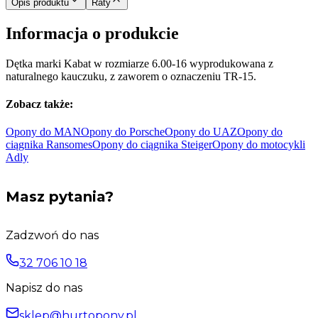
Opis produktu
Raty
Informacja o produkcie
Dętka marki Kabat w rozmiarze 6.00-16 wyprodukowana z
naturalnego kauczuku, z zaworem o oznaczeniu TR-15.
Zobacz także:
Opony do
MAN
Opony do
Porsche
Opony do
UAZ
Opony do
ciągnika
Ransomes
Opony do ciągnika
Steiger
Opony do motocykli
Adly
Masz pytania?
Zadzwoń do nas
32 706 10 18
Napisz do nas
sklep@hurtopony.pl