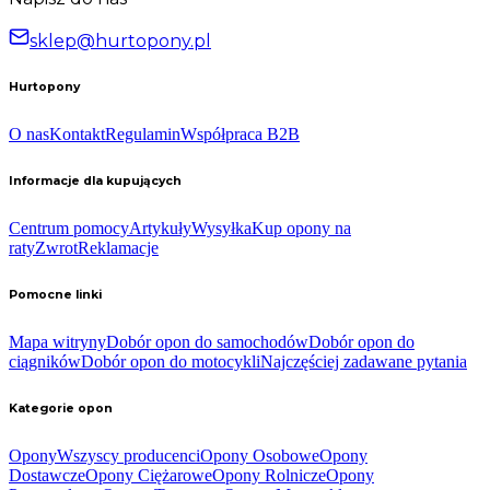
sklep@hurtopony.pl
Hurtopony
O nas
Kontakt
Regulamin
Współpraca B2B
Informacje dla kupujących
Centrum pomocy
Artykuły
Wysyłka
Kup opony na
raty
Zwrot
Reklamacje
Pomocne linki
Mapa witryny
Dobór opon do samochodów
Dobór opon do
ciągników
Dobór opon do motocykli
Najczęściej zadawane pytania
Kategorie opon
Opony
Wszyscy producenci
Opony Osobowe
Opony
Dostawcze
Opony Ciężarowe
Opony Rolnicze
Opony