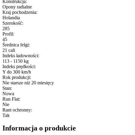
Konstrukcja
:
Opony radialne
Kraj pochodzenia
:
Holandia
Szerokość
:
285
Profil
:
45
Średnica felgi
:
21 cali
Indeks ładowności
:
113 - 1150 kg
Indeks prędkości
:
Y do 300 km/h
Rok produkcji
:
Nie starsze niż 20 miesięcy
Stan
:
Nowa
Run Flat
:
Nie
Rant ochronny
:
Tak
Informacja o produkcie