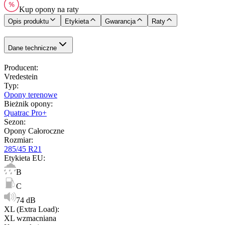
Kup opony na raty
Opis produktu
Etykieta
Gwarancja
Raty
Dane techniczne
Producent
:
Vredestein
Typ
:
Opony terenowe
Bieżnik opony
:
Quatrac Pro+
Sezon
:
Opony Całoroczne
Rozmiar
:
285/45 R21
Etykieta EU
:
B
C
74 dB
XL (Extra Load)
:
XL wzmacniana