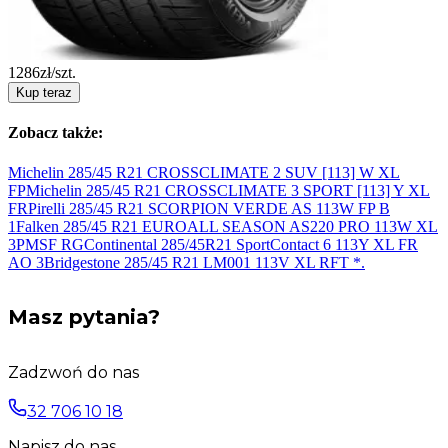
1286
zł/szt.
Kup teraz
Zobacz także:
Michelin 285/45 R21 CROSSCLIMATE 2 SUV [113] W
XL
FP
Michelin 285/45 R21 CROSSCLIMATE 3 SPORT [113] Y
XL
FR
Pirelli 285/45 R21 SCORPION VERDE AS 113W FP B
1
Falken 285/45 R21 EUROALL SEASON AS220 PRO 113W XL
3PMSF
RG
Continental 285/45R21 SportContact 6 113Y XL FR
AO
3
Bridgestone 285/45 R21 LM001 113V XL RFT
*.
Masz pytania?
Zadzwoń do nas
32 706 10 18
Napisz do nas