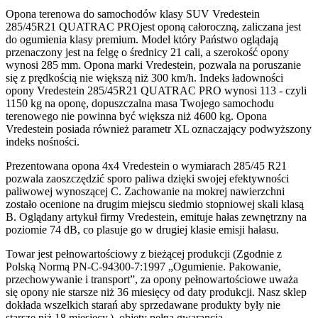
Opona terenowa do samochodów klasy SUV Vredestein
285/45R21 QUATRAC PROjest oponą całoroczną, zaliczana jest
do ogumienia klasy premium. Model który Państwo oglądają
przenaczony jest na felgę o średnicy 21 cali, a szerokość opony
wynosi 285 mm. Opona marki Vredestein, pozwala na poruszanie
się z prędkością nie większą niż 300 km/h. Indeks ładowności
opony Vredestein 285/45R21 QUATRAC PRO wynosi 113 - czyli
1150 kg na oponę, dopuszczalna masa Twojego samochodu
terenowego nie powinna być większa niż 4600 kg. Opona
Vredestein posiada również parametr XL oznaczający podwyższony
indeks nośności.
Prezentowana opona 4x4 Vredestein o wymiarach 285/45 R21
pozwala zaoszczędzić sporo paliwa dzięki swojej efektywności
paliwowej wynoszącej C. Zachowanie na mokrej nawierzchni
zostało ocenione na drugim miejscu siedmio stopniowej skali klasą
B. Oglądany artykuł firmy Vredestein, emituje hałas zewnętrzny na
poziomie 74 dB, co plasuje go w drugiej klasie emisji hałasu.
Towar jest pełnowartościowy z bieżącej produkcji (Zgodnie z
Polską Normą PN-C-94300-7:1997 „Ogumienie. Pakowanie,
przechowywanie i transport”, za opony pełnowartościowe uważa
się opony nie starsze niż 36 miesięcy od daty produkcji. Nasz sklep
dokłada wszelkich starań aby sprzedawane produkty były nie
starsze niż 18 miesięcy.), objęty pełną gwarancją.