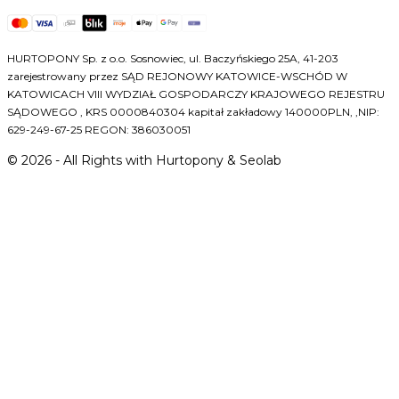
HURTOPONY Sp. z o.o. Sosnowiec, ul. Baczyńskiego 25A, 41-203
zarejestrowany przez SĄD REJONOWY KATOWICE-WSCHÓD W
KATOWICACH VIII WYDZIAŁ GOSPODARCZY KRAJOWEGO REJESTRU
SĄDOWEGO , KRS 0000840304 kapitał zakładowy 140000PLN, ,NIP:
629-249-67-25 REGON: 386030051
©
2026
- All Rights with Hurtopony & Seolab