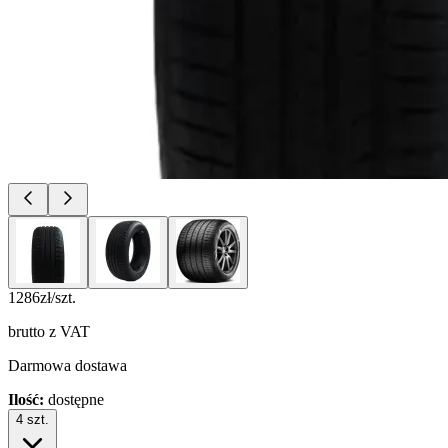
1286
zł/szt.
brutto z VAT
Darmowa dostawa
Ilość:
dostępne
4
szt.