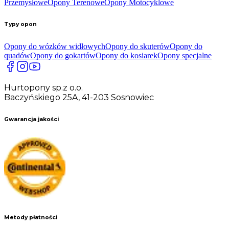
Przemysłowe
Opony Terenowe
Opony Motocyklowe
Typy opon
Opony do wózków widłowych
Opony do skuterów
Opony do
quadów
Opony do gokartów
Opony do kosiarek
Opony specjalne
Hurtopony sp.z o.o.
Baczyńskiego 25A, 41-203 Sosnowiec
Gwarancja jakości
Metody płatności