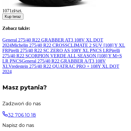
1071
zł/szt.
Kup teraz
Zobacz także:
General 275/40 R22 GRABBER AT3 108V XL DOT
2024
Michelin 275/40 R22 CROSSCLIMATE 2 SUV [108] Y
XL
FR
Pirelli 275/40 R22 SC ZERO AS 108Y XL
PNCS LR
Pirelli
275/40 R22 SCORPION VERDE ALL SEASON [108] Y M+S
LR PNCS
General 275/40 R22 GRABBER A/T3 108V
XL
Vredestein 275/40 R22 QUATRAC PRO + 108Y XL DOT
2024
Masz pytania?
Zadzwoń do nas
32 706 10 18
Napisz do nas