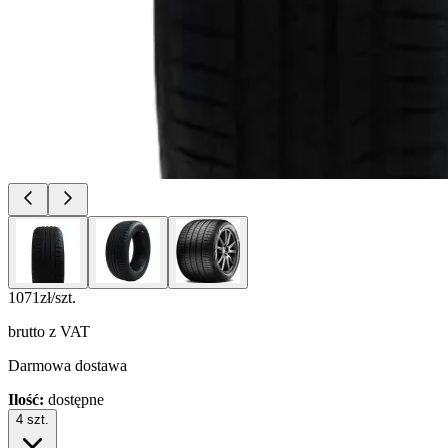
1071
zł/szt.
brutto z VAT
Darmowa dostawa
Ilość:
dostępne
4
szt.