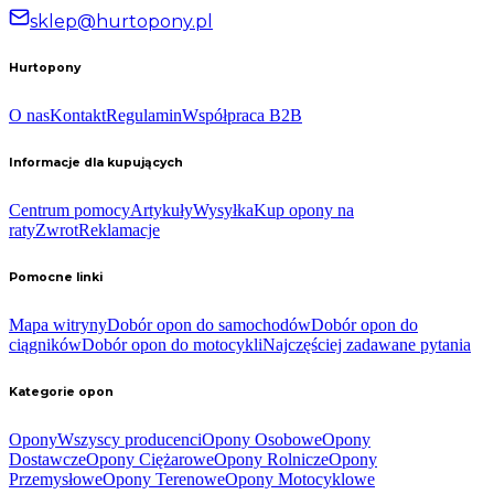
sklep@hurtopony.pl
Hurtopony
O nas
Kontakt
Regulamin
Współpraca B2B
Informacje dla kupujących
Centrum pomocy
Artykuły
Wysyłka
Kup opony na
raty
Zwrot
Reklamacje
Pomocne linki
Mapa witryny
Dobór opon do samochodów
Dobór opon do
ciągników
Dobór opon do motocykli
Najczęściej zadawane pytania
Kategorie opon
Opony
Wszyscy producenci
Opony Osobowe
Opony
Dostawcze
Opony Ciężarowe
Opony Rolnicze
Opony
Przemysłowe
Opony Terenowe
Opony Motocyklowe