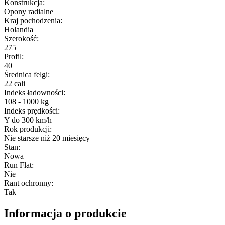
Konstrukcja
:
Opony radialne
Kraj pochodzenia
:
Holandia
Szerokość
:
275
Profil
:
40
Średnica felgi
:
22 cali
Indeks ładowności
:
108 - 1000 kg
Indeks prędkości
:
Y do 300 km/h
Rok produkcji
:
Nie starsze niż 20 miesięcy
Stan
:
Nowa
Run Flat
:
Nie
Rant ochronny
:
Tak
Informacja o produkcie