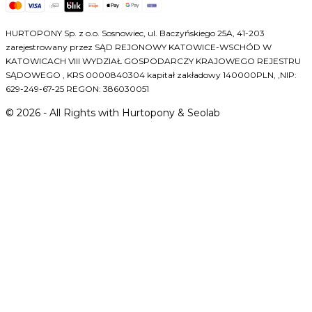
HURTOPONY Sp. z o.o. Sosnowiec, ul. Baczyńskiego 25A, 41-203
zarejestrowany przez SĄD REJONOWY KATOWICE-WSCHÓD W
KATOWICACH VIII WYDZIAŁ GOSPODARCZY KRAJOWEGO REJESTRU
SĄDOWEGO , KRS 0000840304 kapitał zakładowy 140000PLN, ,NIP:
629-249-67-25 REGON: 386030051
©
2026
- All Rights with Hurtopony & Seolab