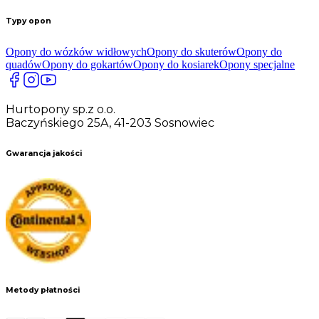
Typy opon
Opony do wózków widłowych
Opony do skuterów
Opony do
quadów
Opony do gokartów
Opony do kosiarek
Opony specjalne
Hurtopony sp.z o.o.
Baczyńskiego 25A, 41-203 Sosnowiec
Gwarancja jakości
Metody płatności