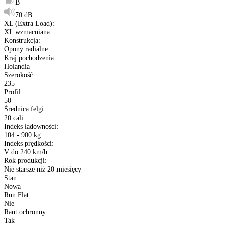
Opis produktu
Etykieta
Gwarancja
Raty
Dane techniczne
Producent
:
Vredestein
Typ
:
Opony terenowe
Bieżnik opony
:
Quatrac Pro EV
Sezon
:
Opony Całoroczne
Rozmiar
:
235/50 R20
Etykieta EU
:
B
B
70 dB
XL (Extra Load)
:
XL wzmacniana
Konstrukcja
: