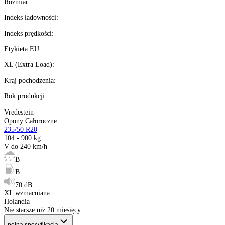
Kup wysyłamy
teraz
%
Możesz kupić na
raty 0%
Ilość:
dostępne
Kalkulator ratalny
Producent
:
Sezon
:
Rozmiar
:
Indeks ładowności
:
Indeks prędkości
:
Etykieta EU
:
XL (Extra Load)
:
Kraj pochodzenia
: