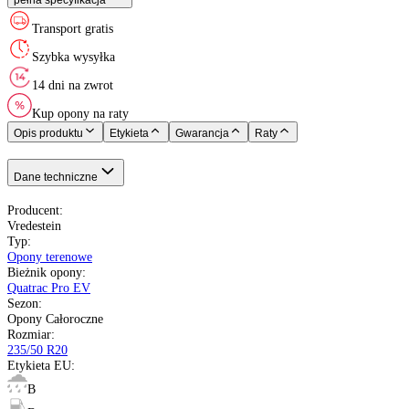
Rok produkcji
:
Vredestein
Opony Całoroczne
235/50 R20
104 - 900 kg
V do 240 km/h
B
B
70 dB
XL wzmacniana
Holandia
Nie starsze niż 20 miesięcy
pełna specyfikacja
Transport gratis
Szybka wysyłka
14 dni na zwrot
Kup opony na raty