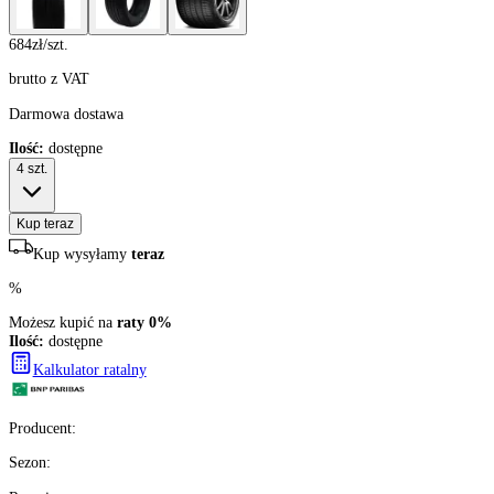
684
zł/szt.
brutto z VAT
Darmowa dostawa
Ilość:
dostępne
4
szt.
Kup teraz