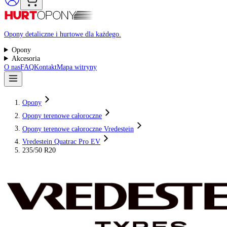
Raty 0%
Opony detaliczne i hurtowe dla każdego.
Opony
Akcesoria
O nas
FAQ
Kontakt
Mapa witryny
Opony
Opony terenowe całoroczne
Opony terenowe całoroczne Vredestein
Vredestein Quatrac Pro EV
235/50 R20