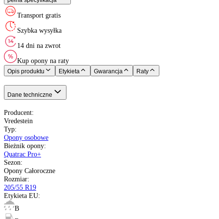
Rok produkcji
:
Vredestein
Opony Całoroczne
205/55 R19
97 - 730 kg
V do 240 km/h
B
B
72 dB
XL wzmacniana
Holandia
Nie starsze niż 20 miesięcy
pełna specyfikacja
Transport gratis
Szybka wysyłka
14 dni na zwrot
Kup opony na raty