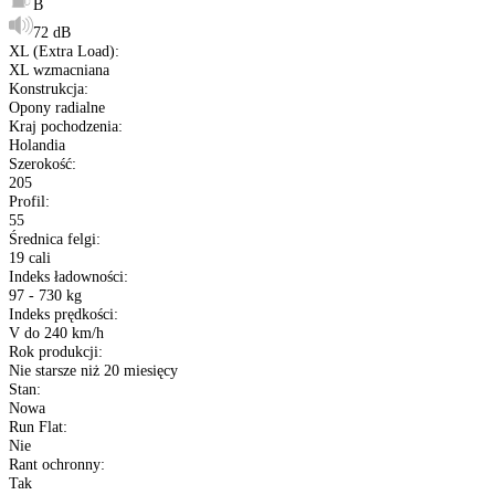
Opis produktu
Etykieta
Gwarancja
Raty
Dane techniczne
Producent
:
Vredestein
Typ
:
Opony osobowe
Bieżnik opony
:
Quatrac Pro+
Sezon
:
Opony Całoroczne
Rozmiar
:
205/55 R19
Etykieta EU
:
B
B
72 dB
XL (Extra Load)
:
XL wzmacniana
Konstrukcja
: