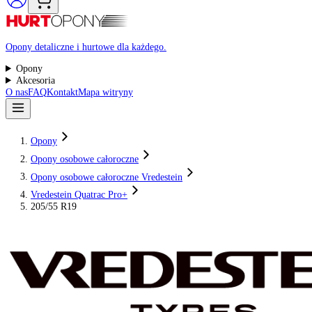
Raty 0%
Opony detaliczne i hurtowe dla każdego.
Opony
Akcesoria
O nas
FAQ
Kontakt
Mapa witryny
Opony
Opony osobowe całoroczne
Opony osobowe całoroczne Vredestein
Vredestein Quatrac Pro+
205/55 R19