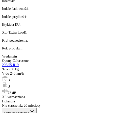
Kup wysyłamy
teraz
%
Możesz kupić na
raty 0%
Ilość:
dostępne
Kalkulator ratalny
Producent
:
Sezon
:
Rozmiar
:
Indeks ładowności
:
Indeks prędkości
:
Etykieta EU
:
XL (Extra Load)
:
Kraj pochodzenia
: