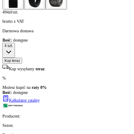
494
zł/szt.
brutto z VAT
Darmowa dostawa
Ilość:
dostępne
4
szt.
Kup teraz