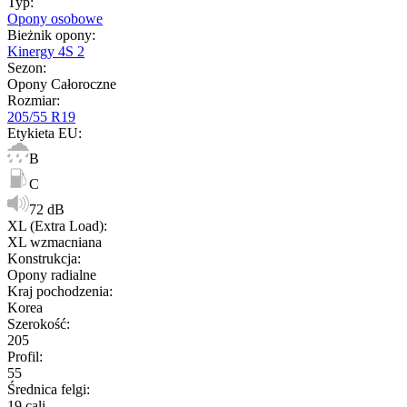
Typ
:
Opony osobowe
Bieżnik opony
:
Kinergy 4S 2
Sezon
:
Opony Całoroczne
Rozmiar
:
205/55 R19
Etykieta EU
:
B
C
72 dB
XL (Extra Load)
:
XL wzmacniana
Konstrukcja
:
Opony radialne
Kraj pochodzenia
:
Korea
Szerokość
:
205
Profil
:
55
Średnica felgi
:
19 cali