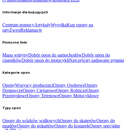
Informacje dla kupujących
Centrum pomocy
Artykuły
Wysyłka
Kup opony na
raty
Zwrot
Reklamacje
Pomocne linki
Mapa witryny
Dobór opon do samochodów
Dobór opon do
ciągników
Dobór opon do motocykli
Najczęściej zadawane pytania
Kategorie opon
Opony
Wszyscy producenci
Opony Osobowe
Opony
Dostawcze
Opony Ciężarowe
Opony Rolnicze
Opony
Przemysłowe
Opony Terenowe
Opony Motocyklowe
Typy opon
Opony do wózków widłowych
Opony do skuterów
Opony do
quadów
Opony do gokartów
Opony do kosiarek
Opony specjalne