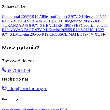
Zobacz także:
Continental 205/55R19 AllSeasonContact 2 97V
XL
Nexen 205/55
R19 NBLUE 4 SEASON 2 [97]
V XL
Bridgestone 205/55 R19
TURANZA A/S 6 97V XL ENLITEN
3PMSF
BFGoodrich 205/55
R19 ADVANTAGE 97V
XL
Kumho 205/55 R19 SOLUS HA32
97V
XL
Michelin 205/55 R19 CROSSCLIMATE 3 [97] V
XL FR
Masz pytania?
Zadzwoń do nas
32 706 10 18
Napisz do nas
sklep@hurtopony.pl
Hurtopony
O nas
Kontakt
Regulamin
Współpraca B2B