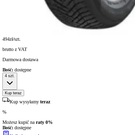
494
zł/szt.
brutto z VAT
Darmowa dostawa
Ilość:
dostępne
4
szt.
Kup teraz
Kup wysyłamy
teraz
%
Możesz kupić na
raty 0%
Ilość:
dostępne