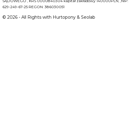
SĄDOWEGO , KRS 0000840304 kapitał zakładowy 140000PLN, ,NIP:
629-249-67-25 REGON: 386030051
©
2026
- All Rights with Hurtopony & Seolab