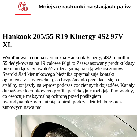
Hankook 205/55 R19 Kinergy 4S2 97V
XL
Wyrafinowana opona całoroczna Hankook Kinergy 4S2 o profilu
55 dedykowana na 19-calowe felgi to Zaawansowany produkt klasy
premium łączący trwałość z nienaganną trakcją wielosezonową.
Szeroki ślad kierunkowego bieżnika optymalizuje kontakt
ogumienia z nawierzchnią, co bezpośrednio przekłada się na
stabilny tor jazdy na wprost podczas codziennych dojazdów. Kanały
drenażowe kierunkowego profilu perfekcyjnie rozbijają film wodny,
co owocuje maksymalną ochroną przed poślizgiem
hydrodynamicznym i utratą kontroli podczas letnich burz oraz
zimowych nawałnic.