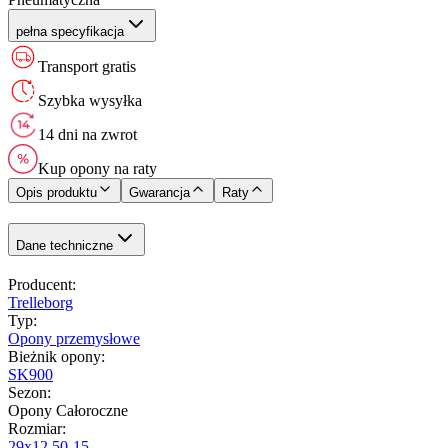
pełna specyfikacja
Transport gratis
Szybka wysyłka
14 dni na zwrot
Kup opony na raty
Opis produktu
Gwarancja
Raty
Dane techniczne
Producent
:
Trelleborg
Typ
:
Opony przemysłowe
Bieżnik opony
:
SK900
Sezon
:
Opony Całoroczne
Rozmiar
:
29x12.50-15