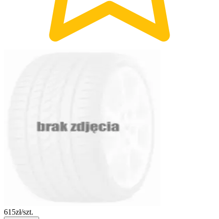
615
zł/szt.