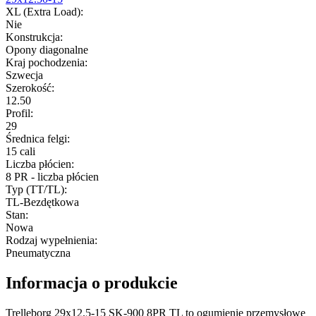
XL (Extra Load)
:
Nie
Konstrukcja
:
Opony diagonalne
Kraj pochodzenia
:
Szwecja
Szerokość
:
12.50
Profil
:
29
Średnica felgi
:
15 cali
Liczba płócien
:
8 PR - liczba płócien
Typ (TT/TL)
:
TL-Bezdętkowa
Stan
:
Nowa
Rodzaj wypełnienia
:
Pneumatyczna
Informacja o produkcie
Trelleborg 29x12.5-15 SK-900 8PR TL to ogumienie przemysłowe