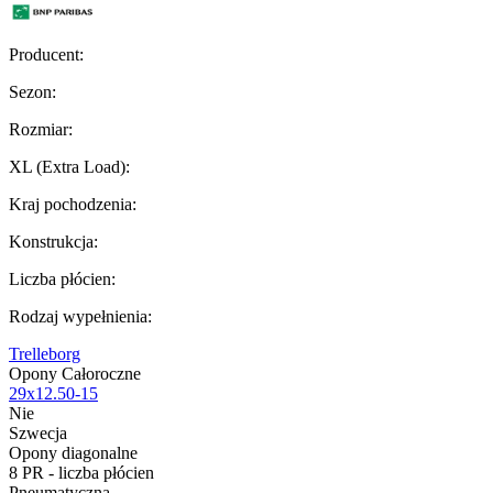
Producent
:
Sezon
:
Rozmiar
:
XL (Extra Load)
:
Kraj pochodzenia
:
Konstrukcja
:
Liczba płócien
:
Rodzaj wypełnienia
:
Trelleborg
Opony Całoroczne
29x12.50-15
Nie
Szwecja
Opony diagonalne
8 PR - liczba płócien
Pneumatyczna