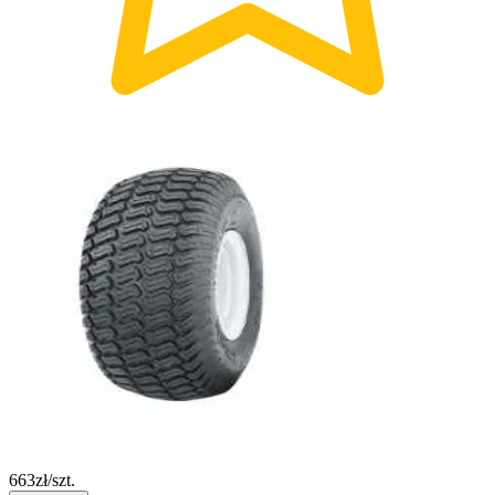
663
zł/szt.