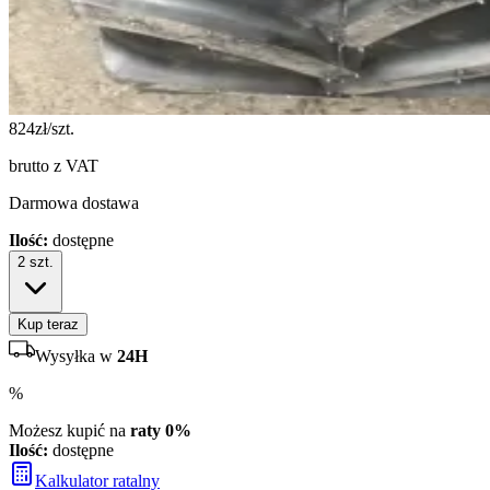
824
zł/szt.
brutto z VAT
Darmowa dostawa
Ilość:
dostępne
2
szt.
Kup teraz
Wysyłka w
24H
%
Możesz kupić na
raty 0%
Ilość:
dostępne
Kalkulator ratalny