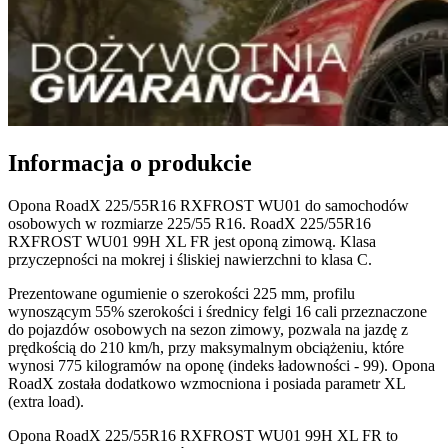
Informacja o produkcie
Opona RoadX 225/55R16 RXFROST WU01 do samochodów
osobowych w rozmiarze 225/55 R16. RoadX 225/55R16
RXFROST WU01 99H XL FR jest oponą zimową. Klasa
przyczepności na mokrej i śliskiej nawierzchni to klasa C.
Prezentowane ogumienie o szerokości 225 mm, profilu
wynoszącym 55% szerokości i średnicy felgi 16 cali przeznaczone
do pojazdów osobowych na sezon zimowy, pozwala na jazdę z
prędkością do 210 km/h, przy maksymalnym obciążeniu, które
wynosi 775 kilogramów na oponę (indeks ładowności - 99). Opona
RoadX została dodatkowo wzmocniona i posiada parametr XL
(extra load).
Opona RoadX 225/55R16 RXFROST WU01 99H XL FR to