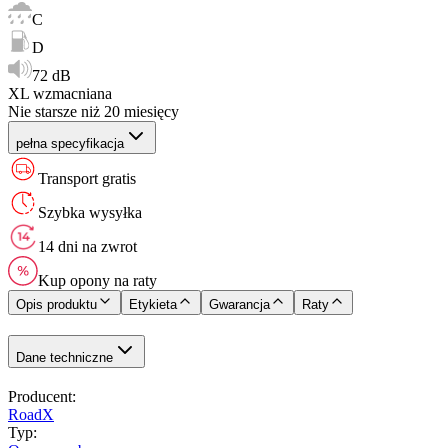
C
D
72 dB
XL wzmacniana
Nie starsze niż 20 miesięcy
pełna specyfikacja
Transport gratis
Szybka wysyłka
14 dni na zwrot
Kup opony na raty
Opis produktu
Etykieta
Gwarancja
Raty
Dane techniczne
Producent
:
RoadX
Typ
: