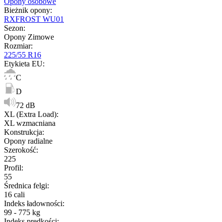
Opony osobowe
Bieżnik opony
:
RXFROST WU01
Sezon
:
Opony Zimowe
Rozmiar
:
225/55 R16
Etykieta EU
:
C
D
72 dB
XL (Extra Load)
:
XL wzmacniana
Konstrukcja
:
Opony radialne
Szerokość
:
225
Profil
:
55
Średnica felgi
:
16 cali
Indeks ładowności
:
99 - 775 kg
Indeks prędkości
: