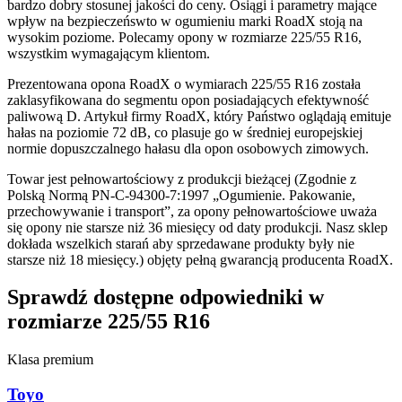
bardzo dobry stosunej jakości do ceny. Osiągi i parametry mające
wpływ na bezpieczeńswto w ogumieniu marki RoadX stoją na
wysokim poziome. Polecamy opony w rozmiarze 225/55 R16,
wszystkim wymagającym klientom.
Prezentowana opona RoadX o wymiarach 225/55 R16 została
zaklasyfikowana do segmentu opon posiadających efektywność
paliwową D. Artykuł firmy RoadX, który Państwo oglądają emituje
hałas na poziomie 72 dB, co plasuje go w średniej europejskiej
normie dopuszczalnego hałasu dla opon osobowych zimowych.
Towar jest pełnowartościowy z produkcji bieżącej (Zgodnie z
Polską Normą PN-C-94300-7:1997 „Ogumienie. Pakowanie,
przechowywanie i transport”, za opony pełnowartościowe uważa
się opony nie starsze niż 36 miesięcy od daty produkcji. Nasz sklep
dokłada wszelkich starań aby sprzedawane produkty były nie
starsze niż 18 miesięcy.) objęty pełną gwarancją producenta RoadX.
Sprawdź dostępne odpowiedniki w
rozmiarze 225/55 R16
Klasa premium
Toyo