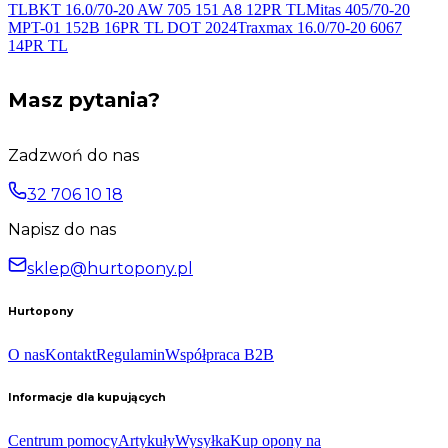
TL
BKT 16.0/70-20 AW 705 151 A8 12PR
TL
Mitas 405/70-20
MPT-01 152B 16PR TL DOT
2024
Traxmax 16.0/70-20 6067
14PR
TL
Masz pytania?
Zadzwoń do nas
32 706 10 18
Napisz do nas
sklep@hurtopony.pl
Hurtopony
O nas
Kontakt
Regulamin
Współpraca B2B
Informacje dla kupujących
Centrum pomocy
Artykuły
Wysyłka
Kup opony na