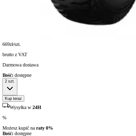
669
zł/szt.
brutto z VAT
Darmowa dostawa
Ilość:
dostępne
2
szt.
Kup teraz
Wysyłka w
24H
%
Możesz kupić na
raty 0%
Ilość:
dostępne