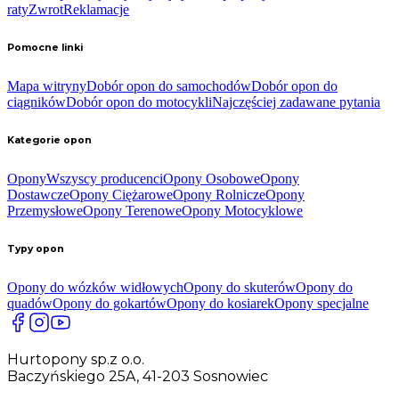
raty
Zwrot
Reklamacje
Pomocne linki
Mapa witryny
Dobór opon do samochodów
Dobór opon do
ciągników
Dobór opon do motocykli
Najczęściej zadawane pytania
Kategorie opon
Opony
Wszyscy producenci
Opony Osobowe
Opony
Dostawcze
Opony Ciężarowe
Opony Rolnicze
Opony
Przemysłowe
Opony Terenowe
Opony Motocyklowe
Typy opon
Opony do wózków widłowych
Opony do skuterów
Opony do
quadów
Opony do gokartów
Opony do kosiarek
Opony specjalne
Hurtopony sp.z o.o.
Baczyńskiego 25A, 41-203 Sosnowiec