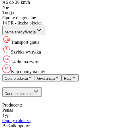
A6 do 30 km/h
Nie
Turcja
Opony diagonalne
14 PR - liczba płócien
pełna specyfikacja
Transport gratis
Szybka wysyłka
14 dni na zwrot
Kup opony na raty
Opis produktu
Gwarancja
Raty
Dane techniczne
Producent
:
Petlas
Typ
:
Opony rolnicze
Bieżnik opony
: