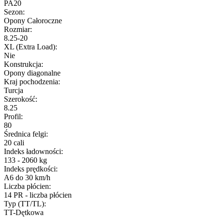
PA20
Sezon
:
Opony Całoroczne
Rozmiar
:
8.25-20
XL (Extra Load)
:
Nie
Konstrukcja
:
Opony diagonalne
Kraj pochodzenia
:
Turcja
Szerokość
:
8.25
Profil
:
80
Średnica felgi
:
20 cali
Indeks ładowności
:
133 - 2060 kg
Indeks prędkości
:
A6 do 30 km/h
Liczba płócien
:
14 PR - liczba płócien
Typ (TT/TL)
:
TT-Dętkowa