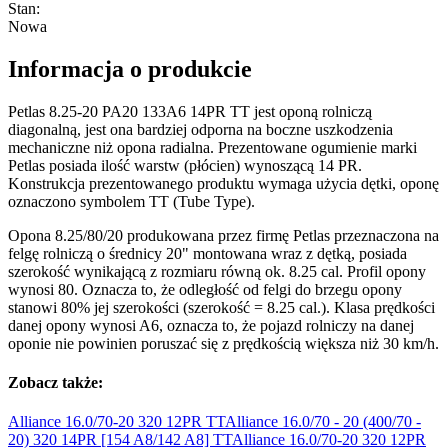
Stan
:
Nowa
Informacja o produkcie
Petlas 8.25-20 PA20 133A6 14PR TT jest oponą rolniczą
diagonalną, jest ona bardziej odporna na boczne uszkodzenia
mechaniczne niż opona radialna. Prezentowane ogumienie marki
Petlas posiada ilość warstw (płócien) wynoszącą 14 PR.
Konstrukcja prezentowanego produktu wymaga użycia dętki, oponę
oznaczono symbolem TT (Tube Type).
Opona 8.25/80/20 produkowana przez firmę Petlas przeznaczona na
felgę rolniczą o średnicy 20" montowana wraz z dętką, posiada
szerokość wynikającą z rozmiaru równą ok. 8.25 cal. Profil opony
wynosi 80. Oznacza to, że odległość od felgi do brzegu opony
stanowi 80% jej szerokości (szerokość = 8.25 cal.). Klasa prędkości
danej opony wynosi A6, oznacza to, że pojazd rolniczy na danej
oponie nie powinien poruszać się z prędkością większa niż 30 km/h.
Zobacz także:
Alliance 16.0/70-20 320 12PR
TT
Alliance 16.0/70 - 20 (400/70 -
20) 320 14PR [154 A8/142
A8] TT
Alliance 16.0/70-20 320 12PR