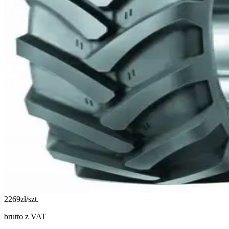
2269
zł/szt.
brutto z VAT