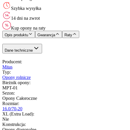
Szybka wysyłka
14 dni na zwrot
Kup opony na raty
Opis produktu
Gwarancja
Raty
Dane techniczne
Producent
:
Mitas
Typ
:
Opony rolnicze
Bieżnik opony
:
MPT-01
Sezon
:
Opony Całoroczne
Rozmiar
:
16.0/70-20
XL (Extra Load)
:
Nie
Konstrukcja
:
Opony diagonalne