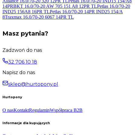
Alliance 16.0/70-20 320 12PR
TL
Petlas 16.0/70-20 IND15 154/A8
14PR
BKT 16.0/70-20 AW 705 151 A8 12PR
TL
Petlas 16.0/70-20
IND25 156A8 16PR
TL
Petlas 16.0/70-20 14PR IND25 154/A
8
Traxmax 16.0/70-20 6067 14PR
TL
Masz pytania?
Zadzwoń do nas
32 706 10 18
Napisz do nas
sklep@hurtopony.pl
Hurtopony
O nas
Kontakt
Regulamin
Współpraca B2B
Informacje dla kupujących