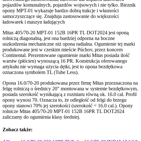
pojazdów komunalnych, pojazdów wojsowych i nie tylko. Bieznik
opony MPT-01 wykazuje bardzo dobrą trakcje i własności
samoczyszczące się. Znajduja zastosowanie do większości
ładowarek i maszyn ładujących
Mitas 405/70-20 MPT-01 152B 16PR TL DOT2024 jest oponą
rolniczą diagonalną, jest ona bardziej odporna na boczne
uszkodzenia mechaniczne niż opona radialna. Ogumienie tej marki
produkowane jest w czeskim mieście Púchov, przez koncern
Continental. Prezentowane ogumienie marki Mitas posiada ilość
warstw (płócien) wynoszącą 16 PR. Konstrukcja oferowanego
artykułu nie wymaga użycia dętki, jest to opona bezdętkowa
oznaczona symbolem TL (Tube Less).
Opona 16.0/70-20 produkowana przez firmę Mitas przeznaczona na
felgę rolniczą o średnicy 20" montowana w systemie bezdętkowym,
posiada szerokość wynikającą z rozmiaru równą ok. 16.0 cal. Profil
opony wynosi 70. Oznacza to, że odległość od felgi do brzegu
opony stanowi 70% jej szerokości (szerokość = 16.0 cal.). Opony
rolnicze Mitas 405/70-20 MPT-01 152B 16PR TL DOT2024
zaliczamy do ogumienia klasy średniej.
Zobacz także: