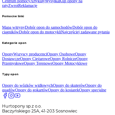
Centrum pomocy
Artykuły
Wysyłka
Kup opony na
raty
Zwrot
Reklamacje
Pomocne linki
Mapa witryny
Dobór opon do samochodów
Dobór opon do
ciągników
Dobór opon do motocykli
Najczęściej zadawane pytania
Kategorie opon
Opony
Wszyscy producenci
Opony Osobowe
Opony
Dostawcze
Opony Ciężarowe
Opony Rolnicze
Opony
Przemysłowe
Opony Terenowe
Opony Motocyklowe
Typy opon
Opony do wózków widłowych
Opony do skuterów
Opony do
quadów
Opony do gokartów
Opony do kosiarek
Opony specjalne
Hurtopony sp.z o.o.
Baczyńskiego 25A, 41-203 Sosnowiec