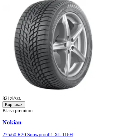
821
zł/szt.
Kup teraz
Klasa premium
Nokian
275/60 R20 Snowproof 1 XL 116H