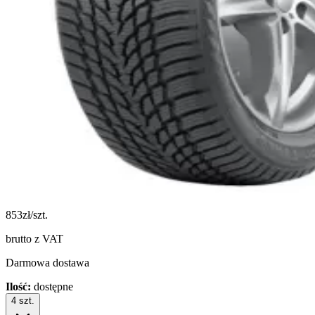
853
zł/szt.
brutto z VAT
Darmowa dostawa
Ilość:
dostępne
4
szt.