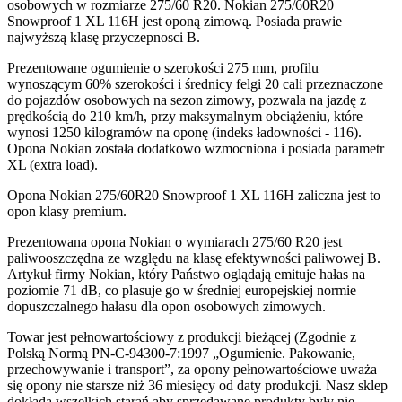
osobowych w rozmiarze 275/60 R20. Nokian 275/60R20
Snowproof 1 XL 116H jest oponą zimową. Posiada prawie
najwyższą klasę przyczepnosci B.
Prezentowane ogumienie o szerokości 275 mm, profilu
wynoszącym 60% szerokości i średnicy felgi 20 cali przeznaczone
do pojazdów osobowych na sezon zimowy, pozwala na jazdę z
prędkością do 210 km/h, przy maksymalnym obciążeniu, które
wynosi 1250 kilogramów na oponę (indeks ładowności - 116).
Opona Nokian została dodatkowo wzmocniona i posiada parametr
XL (extra load).
Opona Nokian 275/60R20 Snowproof 1 XL 116H zaliczna jest to
opon klasy premium.
Prezentowana opona Nokian o wymiarach 275/60 R20 jest
paliwooszczędna ze względu na klasę efektywności paliwowej B.
Artykuł firmy Nokian, który Państwo oglądają emituje hałas na
poziomie 71 dB, co plasuje go w średniej europejskiej normie
dopuszczalnego hałasu dla opon osobowych zimowych.
Towar jest pełnowartościowy z produkcji bieżącej (Zgodnie z
Polską Normą PN-C-94300-7:1997 „Ogumienie. Pakowanie,
przechowywanie i transport”, za opony pełnowartościowe uważa
się opony nie starsze niż 36 miesięcy od daty produkcji. Nasz sklep
dokłada wszelkich starań aby sprzedawane produkty były nie