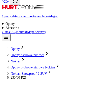
Raty 0%
Opony detaliczne i hurtowe dla każdego.
Opony
Akcesoria
O nas
FAQ
Kontakt
Mapa witryny
Opony
Opony osobowe zimowe
Nokian
Opony osobowe zimowe Nokian
Nokian Snowproof 2 SUV
235/50 R21