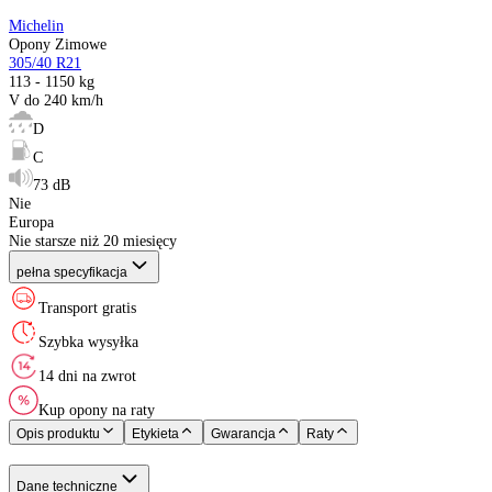
Rozmiar
:
Indeks ładowności
:
Indeks prędkości
:
Etykieta EU
:
XL (Extra Load)
:
Kraj pochodzenia
:
Rok produkcji
:
Michelin
Opony Zimowe
305/40 R21
113 - 1150 kg
V do 240 km/h
D
C
73 dB