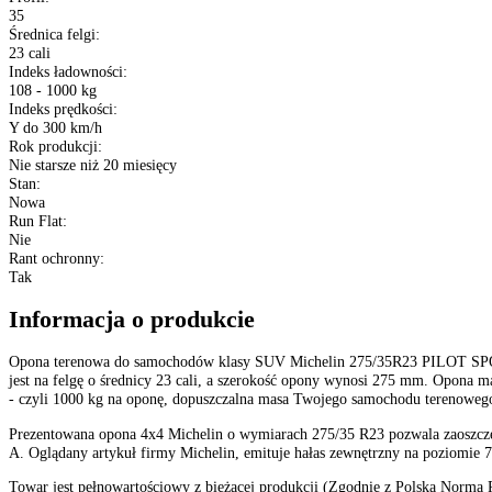
Sezon
:
Opony Letnie
Rozmiar
:
275/35 R23
Etykieta EU
:
A
C
72 dB
XL (Extra Load)
:
Nie
Konstrukcja
:
Opony radialne
Kraj pochodzenia
:
Europa
Szerokość
:
275
Profil
:
35
Średnica felgi
:
23 cali
Indeks ładowności
:
108 - 1000 kg