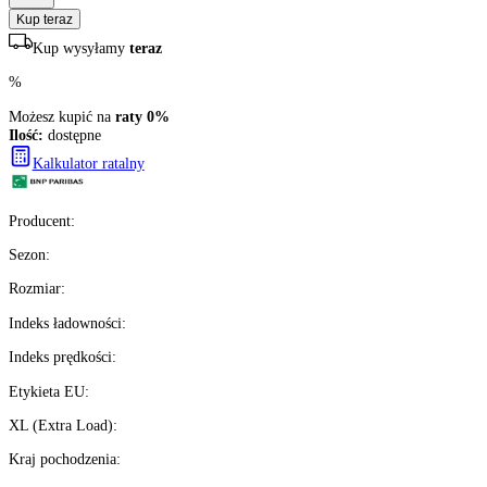
+
1
2072
zł/szt.
brutto z VAT
Darmowa dostawa
Ilość:
dostępne
4
szt.
Kup teraz
Kup wysyłamy
teraz
%
Możesz kupić na
raty 0%
Ilość:
dostępne
Kalkulator ratalny
Producent
: