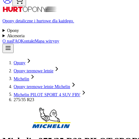
Raty 0%
Opony detaliczne i hurtowe dla każdego.
Opony
Akcesoria
O nas
FAQ
Kontakt
Mapa witryny
Opony
Opony terenowe letnie
Michelin
Opony terenowe letnie Michelin
Michelin PILOT SPORT 4 SUV FRV
275/35 R23