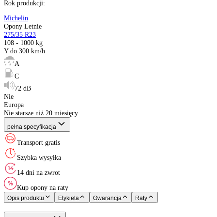
Sezon
:
Rozmiar
:
Indeks ładowności
:
Indeks prędkości
:
Etykieta EU
:
XL (Extra Load)
:
Kraj pochodzenia
:
Rok produkcji
:
Michelin
Opony Letnie
275/35 R23
108 - 1000 kg
Y do 300 km/h
A
C