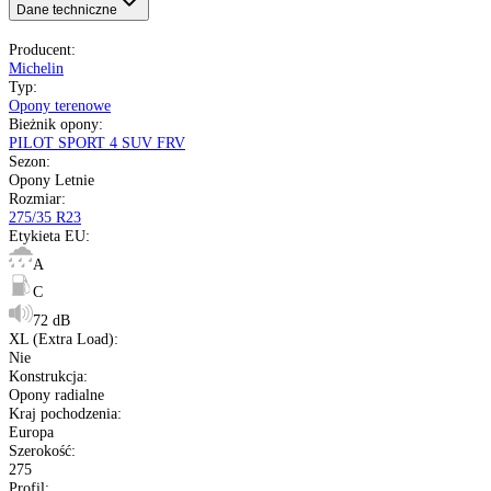
72 dB
Nie
Europa
Nie starsze niż 20 miesięcy
pełna specyfikacja
Transport gratis
Szybka wysyłka
14 dni na zwrot
Kup opony na raty
Opis produktu
Etykieta
Gwarancja
Raty
Dane techniczne
Producent
:
Michelin
Typ
:
Opony terenowe
Bieżnik opony
:
PILOT SPORT 4 SUV FRV