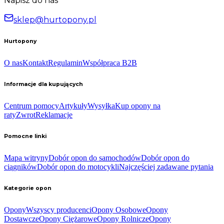
Napisz do nas
sklep@hurtopony.pl
Hurtopony
O nas
Kontakt
Regulamin
Współpraca B2B
Informacje dla kupujących
Centrum pomocy
Artykuły
Wysyłka
Kup opony na
raty
Zwrot
Reklamacje
Pomocne linki
Mapa witryny
Dobór opon do samochodów
Dobór opon do
ciągników
Dobór opon do motocykli
Najczęściej zadawane pytania
Kategorie opon
Opony
Wszyscy producenci
Opony Osobowe
Opony
Dostawcze
Opony Ciężarowe
Opony Rolnicze
Opony