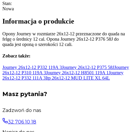
Stan
:
Nowa
Informacja o produkcie
Opony Journey w rozmiarze 26x12-12 przeznaczone do quada na
felgę o średnicy 12 cal. Opona Journey 26x12-12 P376 58J do
quada jest oponą o szerokości 12 cali.
Zobacz także:
Journey 26x12-12 P332 119A
3
Journey 26x12-12 P375
58J
Journey
26x12-12 P310 119A
3
Journey 26x12-12 H8501 119A
1
Journey
26x12-12 P332 111A
3
Itp 26x12-12 MUD LITE XL
64L
Masz pytania?
Zadzwoń do nas
32 706 10 18