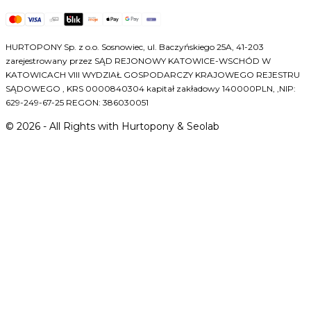
HURTOPONY Sp. z o.o. Sosnowiec, ul. Baczyńskiego 25A, 41-203
zarejestrowany przez SĄD REJONOWY KATOWICE-WSCHÓD W
KATOWICACH VIII WYDZIAŁ GOSPODARCZY KRAJOWEGO REJESTRU
SĄDOWEGO , KRS 0000840304 kapitał zakładowy 140000PLN, ,NIP:
629-249-67-25 REGON: 386030051
©
2026
- All Rights with Hurtopony & Seolab