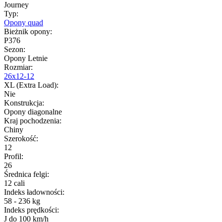
Journey
Typ
:
Opony quad
Bieżnik opony
:
P376
Sezon
:
Opony Letnie
Rozmiar
:
26x12-12
XL (Extra Load)
:
Nie
Konstrukcja
:
Opony diagonalne
Kraj pochodzenia
:
Chiny
Szerokość
:
12
Profil
:
26
Średnica felgi
:
12 cali
Indeks ładowności
:
58 - 236 kg
Indeks prędkości
:
J do 100 km/h