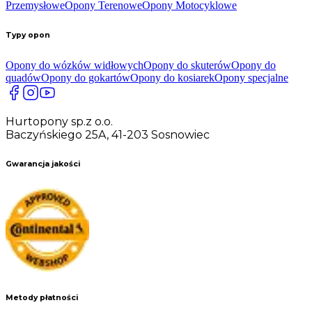
Przemysłowe
Opony Terenowe
Opony Motocyklowe
Typy opon
Opony do wózków widłowych
Opony do skuterów
Opony do
quadów
Opony do gokartów
Opony do kosiarek
Opony specjalne
Hurtopony sp.z o.o.
Baczyńskiego 25A, 41-203 Sosnowiec
Gwarancja jakości
Metody płatności