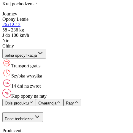
Kraj pochodzenia
:
Journey
Opony Letnie
26x12-12
58 - 236 kg
J do 100 km/h
Nie
Chiny
pełna specyfikacja
Transport gratis
Szybka wysyłka
14 dni na zwrot
Kup opony na raty
Opis produktu
Gwarancja
Raty
Dane techniczne
Producent
: