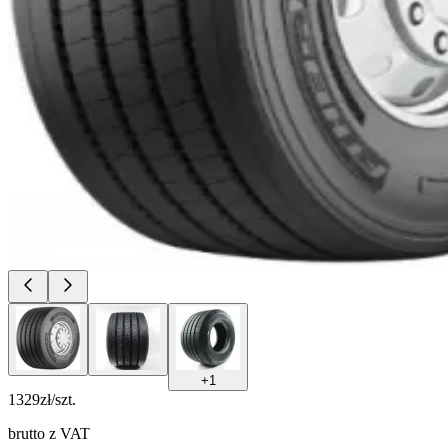
+
1
1329
zł/szt.
brutto z VAT