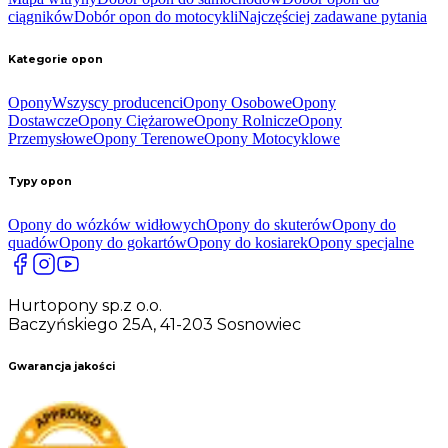
ciągników
Dobór opon do motocykli
Najczęściej zadawane pytania
Kategorie opon
Opony
Wszyscy producenci
Opony Osobowe
Opony
Dostawcze
Opony Ciężarowe
Opony Rolnicze
Opony
Przemysłowe
Opony Terenowe
Opony Motocyklowe
Typy opon
Opony do wózków widłowych
Opony do skuterów
Opony do
quadów
Opony do gokartów
Opony do kosiarek
Opony specjalne
Hurtopony sp.z o.o.
Baczyńskiego 25A, 41-203 Sosnowiec
Gwarancja jakości