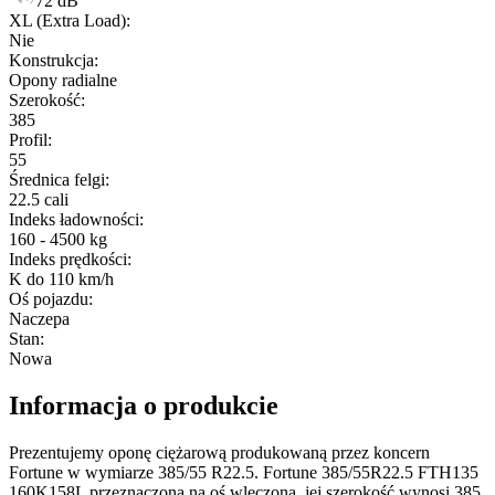
72 dB
XL (Extra Load)
:
Nie
Konstrukcja
:
Opony radialne
Szerokość
:
385
Profil
:
55
Średnica felgi
:
22.5 cali
Indeks ładowności
:
160 - 4500 kg
Indeks prędkości
:
K do 110 km/h
Oś pojazdu
:
Naczepa
Stan
:
Nowa
Informacja o produkcie
Prezentujemy oponę ciężarową produkowaną przez koncern
Fortune w wymiarze 385/55 R22.5. Fortune 385/55R22.5 FTH135
160K158L przeznaczona na oś wleczoną, jej szerokość wynosi 385