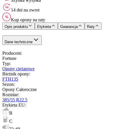
Szybka wysyłka
14 dni na zwrot
Kup opony na raty
Opis produktu
Etykieta
Gwarancja
Raty
Dane techniczne
Producent
:
Fortune
Typ
:
Opony ciężarowe
Bieżnik opony
:
FTH135
Sezon
:
Opony Całoroczne
Rozmiar
:
385/55 R22.5
Etykieta EU
:
B
C