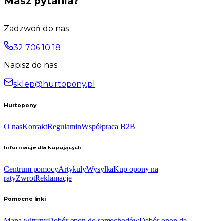
Masz pytania?
Zadzwoń do nas
32 706 10 18
Napisz do nas
sklep@hurtopony.pl
Hurtopony
O nas
Kontakt
Regulamin
Współpraca B2B
Informacje dla kupujących
Centrum pomocy
Artykuły
Wysyłka
Kup opony na
raty
Zwrot
Reklamacje
Pomocne linki
Mapa witryny
Dobór opon do samochodów
Dobór opon do