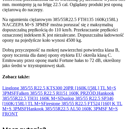
mm. montujemy ją na felgę 22.5 cal. Oglądany produkt jest oponą
ciężarową do naczepy.
Na ogumieniu ciężarowym 385/55R22.5 FTH135 160K(158L)
NACZEPA M+S 3PMSF można poruszać się z maksymalną
dopuszczalną prędkością do 110 km/h. Przekraczanie prędkości
oznaczonej indeksem K jest niezalecane. Dopuszczalna ładowność
opony na pojedyńcze koło wynosi 4500 kg.
Dobrą przyczepność na mokrej nawierzchni potwierdza klasa B,
opory toczenia dla danej opony etykieta EU określa klasą C.
Emitowany przez oponę marki Fortune hałas to 72 dB, określony
jako średni w trzystopniowej skali.
Zobacz także:
Linglong 385/55 R22.5 KTS300 20PR [160K/158L] TL M+S
3PMSF
Falken 385/55 R22.5 RI151 160K
PRZÓD.
Hankook
385/55R22.5 TH31 160K
M+S
Dunlop 385/55 R22.5 SP346
[160K/158L]
TL M+S
Firestone 385/55 R22.5 FT524 [160] K TL
M+S
3PMSF
Hankook 385/55R22.5 AL50 160K 3PMSF
M+S
FRONT