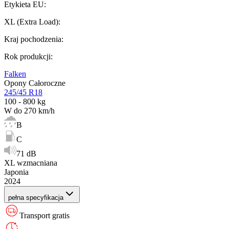
Etykieta EU
:
XL (Extra Load)
:
Kraj pochodzenia
:
Rok produkcji
:
Falken
Opony Całoroczne
245/45 R18
100 - 800 kg
W do 270 km/h
B
C
71 dB
XL wzmacniana
Japonia
2024
pełna specyfikacja
Transport gratis