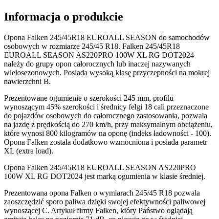
Informacja o produkcie
Opona Falken 245/45R18 EUROALL SEASON do samochodów
osobowych w rozmiarze 245/45 R18. Falken 245/45R18
EUROALL SEASON AS220PRO 100W XL RG DOT2024
należy do grupy opon całorocznych lub inaczej nazywanych
wielosezonowych. Posiada wysoką klasę przyczepności na mokrej
nawierzchni B.
Prezentowane ogumienie o szerokości 245 mm, profilu
wynoszącym 45% szerokości i średnicy felgi 18 cali przeznaczone
do pojazdów osobowych do całorocznego zastosowania, pozwala
na jazdę z prędkością do 270 km/h, przy maksymalnym obciążeniu,
które wynosi 800 kilogramów na oponę (indeks ładowności - 100).
Opona Falken została dodatkowo wzmocniona i posiada parametr
XL (extra load).
Opona Falken 245/45R18 EUROALL SEASON AS220PRO
100W XL RG DOT2024 jest marką ogumienia w klasie średniej.
Prezentowana opona Falken o wymiarach 245/45 R18 pozwala
zaoszczędzić sporo paliwa dzięki swojej efektywności paliwowej
wynoszącej C. Artykuł firmy Falken, który Państwo oglądają