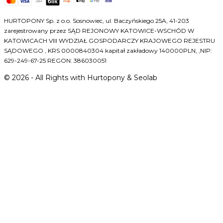
HURTOPONY Sp. z o.o. Sosnowiec, ul. Baczyńskiego 25A, 41-203
zarejestrowany przez SĄD REJONOWY KATOWICE-WSCHÓD W
KATOWICACH VIII WYDZIAŁ GOSPODARCZY KRAJOWEGO REJESTRU
SĄDOWEGO , KRS 0000840304 kapitał zakładowy 140000PLN, ,NIP:
629-249-67-25 REGON: 386030051
©
2026
- All Rights with Hurtopony & Seolab