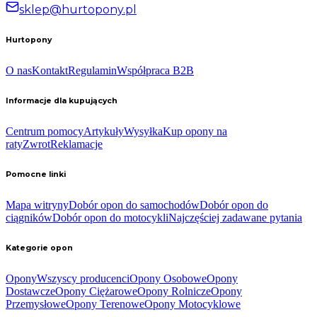
sklep@hurtopony.pl
Hurtopony
O nas
Kontakt
Regulamin
Współpraca B2B
Informacje dla kupujących
Centrum pomocy
Artykuły
Wysyłka
Kup opony na
raty
Zwrot
Reklamacje
Pomocne linki
Mapa witryny
Dobór opon do samochodów
Dobór opon do
ciągników
Dobór opon do motocykli
Najczęściej zadawane pytania
Kategorie opon
Opony
Wszyscy producenci
Opony Osobowe
Opony
Dostawcze
Opony Ciężarowe
Opony Rolnicze
Opony
Przemysłowe
Opony Terenowe
Opony Motocyklowe