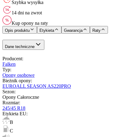
Szybka wysyłka
14 dni na zwrot
Kup opony na raty
Opis produktu
Etykieta
Gwarancja
Raty
Dane techniczne
Producent
:
Falken
Typ
:
Opony osobowe
Bieżnik opony
:
EUROALL SEASON AS220PRO
Sezon
:
Opony Całoroczne
Rozmiar
:
245/45 R18
Etykieta EU
:
B
C