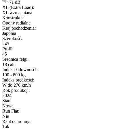
71 dB
XL (Extra Load)
:
XL wzmacniana
Konstrukcja
:
Opony radialne
Kraj pochodzenia
:
Japonia
Szerokość
:
245
Profil
:
45
Średnica felgi
:
18 cali
Indeks ładowności
:
100 - 800 kg
Indeks prędkości
:
W do 270 km/h
Rok produkcji
:
2024
Stan
:
Nowa
Run Flat
:
Nie
Rant ochronny
:
Tak