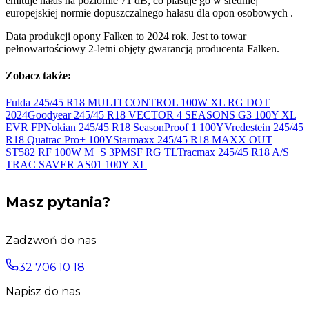
emituje hałas na poziomie 71 dB, co plasuje go w średniej
europejskiej normie dopuszczalnego hałasu dla opon osobowych .
Data produkcji opony Falken to 2024 rok. Jest to towar
pełnowartościowy 2-letni objęty gwarancją producenta Falken.
Zobacz także:
Fulda 245/45 R18 MULTI CONTROL 100W XL RG DOT
2024
Goodyear 245/45 R18 VECTOR 4 SEASONS G3 100Y XL
EVR FP
Nokian 245/45 R18 SeasonProof 1
100Y
Vredestein 245/45
R18 Quatrac Pro+
100Y
Starmaxx 245/45 R18 MAXX OUT
ST582 RF 100W M+S 3PMSF
RG TL
Tracmax 245/45 R18 A/S
TRAC SAVER AS01 100Y
XL
Masz pytania?
Zadzwoń do nas
32 706 10 18
Napisz do nas