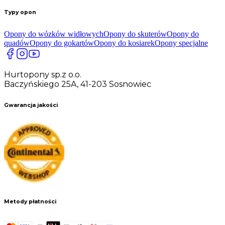
Typy opon
Opony do wózków widłowych
Opony do skuterów
Opony do
quadów
Opony do gokartów
Opony do kosiarek
Opony specjalne
Hurtopony sp.z o.o.
Baczyńskiego 25A, 41-203 Sosnowiec
Gwarancja jakości
Metody płatności