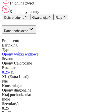
14 dni na zwrot
Kup opony na raty
Opis produktu
Gwarancja
Raty
Dane techniczne
Producent
:
Earthking
Typ
:
Opony wózki widłowe
Sezon
:
Opony Całoroczne
Rozmiar
:
8.25-15
XL (Extra Load)
:
Nie
Konstrukcja
:
Opony diagonalne
Kraj pochodzenia
:
Indie
Szerokość
:
8.25