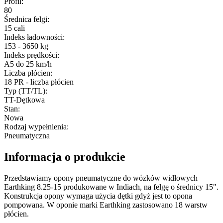
Profil
:
80
Średnica felgi
:
15 cali
Indeks ładowności
:
153 - 3650 kg
Indeks prędkości
:
A5 do 25 km/h
Liczba płócien
:
18 PR - liczba płócien
Typ (TT/TL)
:
TT-Dętkowa
Stan
:
Nowa
Rodzaj wypełnienia
:
Pneumatyczna
Informacja o produkcie
Przedstawiamy opony pneumatyczne do wózków widłowych
Earthking 8.25-15 produkowane w Indiach, na felgę o średnicy 15".
Konstrukcja opony wymaga użycia dętki gdyż jest to opona
pompowana. W oponie marki Earthking zastosowano 18 warstw
płócien.