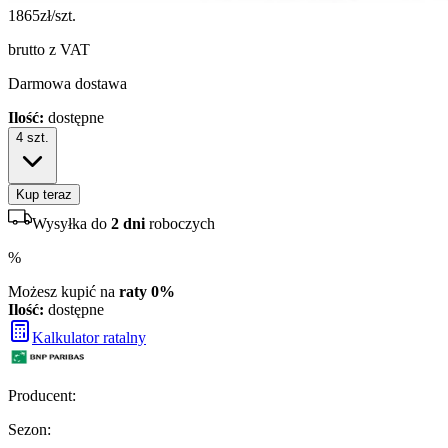
1865
zł/szt.
brutto z VAT
Darmowa dostawa
Ilość:
dostępne
4
szt.
Kup teraz
Wysyłka do
2 dni
roboczych
%
Możesz kupić na
raty 0%
Ilość:
dostępne
Kalkulator ratalny
Producent
:
Sezon
: