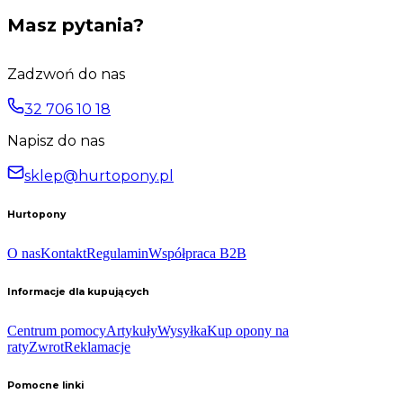
Masz pytania?
Zadzwoń do nas
32 706 10 18
Napisz do nas
sklep@hurtopony.pl
Hurtopony
O nas
Kontakt
Regulamin
Współpraca B2B
Informacje dla kupujących
Centrum pomocy
Artykuły
Wysyłka
Kup opony na
raty
Zwrot
Reklamacje
Pomocne linki