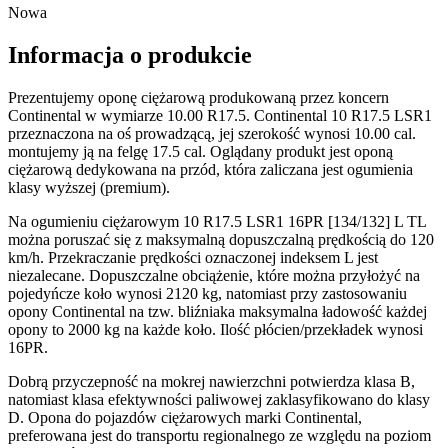
Nowa
Informacja o produkcie
Prezentujemy oponę ciężarową produkowaną przez koncern
Continental w wymiarze 10.00 R17.5. Continental 10 R17.5 LSR1
przeznaczona na oś prowadzącą, jej szerokość wynosi 10.00 cal.
montujemy ją na felgę 17.5 cal. Oglądany produkt jest oponą
ciężarową dedykowana na przód, która zaliczana jest ogumienia
klasy wyższej (premium).
Na ogumieniu ciężarowym 10 R17.5 LSR1 16PR [134/132] L TL
można poruszać się z maksymalną dopuszczalną prędkością do 120
km/h. Przekraczanie prędkości oznaczonej indeksem L jest
niezalecane. Dopuszczalne obciążenie, które można przyłożyć na
pojedyńcze koło wynosi 2120 kg, natomiast przy zastosowaniu
opony Continental na tzw. bliźniaka maksymalna ładowość każdej
opony to 2000 kg na każde koło. Ilość płócien/przekładek wynosi
16PR.
Dobrą przyczepność na mokrej nawierzchni potwierdza klasa B,
natomiast klasa efektywności paliwowej zaklasyfikowano do klasy
D. Opona do pojazdów ciężarowych marki Continental,
preferowana jest do transportu regionalnego ze względu na poziom