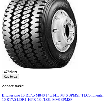
1476
zł/szt.
Kup teraz
Zobacz także:
Bridgestone 10 R17.5 M840 143/141J M+S 3PMSF
TL
Continental
10 R17.5 LDR1 16PR 134/132L M+S
3PMSF