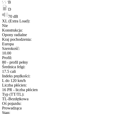
B
D
70 dB
XL (Extra Load)
:
Nie
Konstrukcja
:
Opony radialne
Kraj pochodzenia
:
Europa
Szerokość
:
10.00
Profil
:
80 - profil pełny
Średnica felgi
:
17.5 cali
Indeks prędkości
:
L do 120 km/h
Liczba płócien
:
16 PR - liczba płócien
Typ (TT/TL)
:
TL-Bezdętkowa
Oś pojazdu
:
Prowadząca
Stan
: