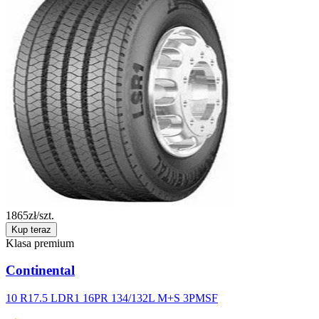
1865
zł/szt.
Kup teraz
Klasa premium
Continental
10 R17.5 LDR1 16PR 134/132L M+S 3PMSF