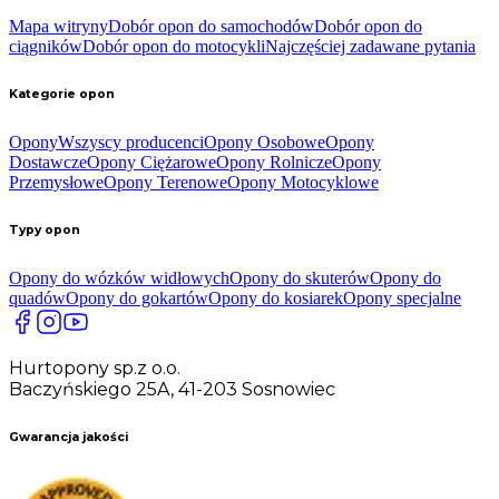
Mapa witryny
Dobór opon do samochodów
Dobór opon do
ciągników
Dobór opon do motocykli
Najczęściej zadawane pytania
Kategorie opon
Opony
Wszyscy producenci
Opony Osobowe
Opony
Dostawcze
Opony Ciężarowe
Opony Rolnicze
Opony
Przemysłowe
Opony Terenowe
Opony Motocyklowe
Typy opon
Opony do wózków widłowych
Opony do skuterów
Opony do
quadów
Opony do gokartów
Opony do kosiarek
Opony specjalne
Hurtopony sp.z o.o.
Baczyńskiego 25A, 41-203 Sosnowiec
Gwarancja jakości