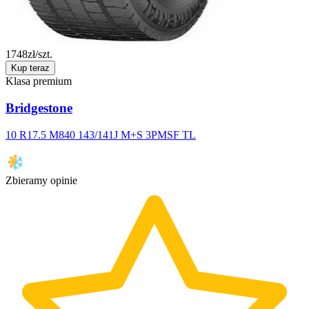
1748
zł/szt.
Kup teraz
Klasa premium
Bridgestone
10 R17.5 M840 143/141J M+S 3PMSF TL
Zbieramy opinie