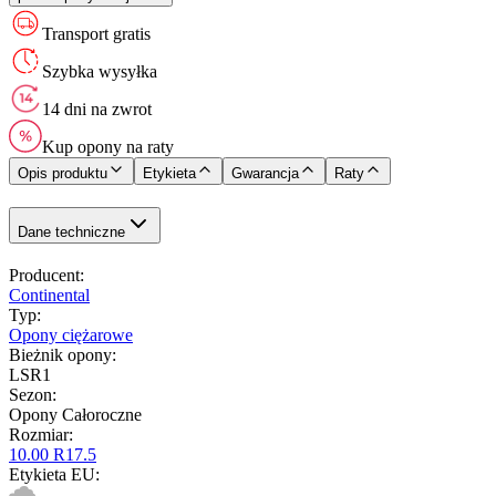
Transport gratis
Szybka wysyłka
14 dni na zwrot
Kup opony na raty
Opis produktu
Etykieta
Gwarancja
Raty
Dane techniczne
Producent
:
Continental
Typ
:
Opony ciężarowe
Bieżnik opony
:
LSR1
Sezon
:
Opony Całoroczne
Rozmiar
:
10.00 R17.5
Etykieta EU
: