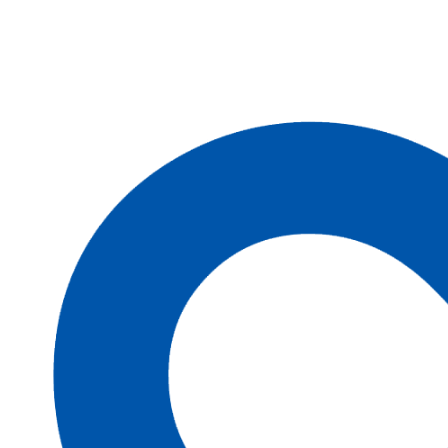
VE [106/104] S