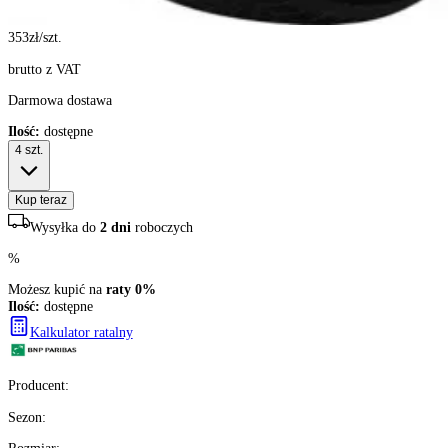
353
zł/szt.
brutto z VAT