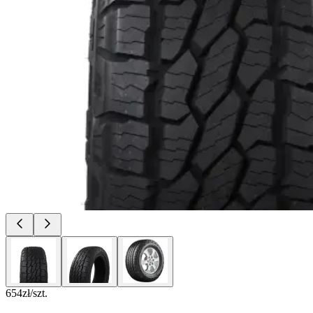
654
zł/szt.