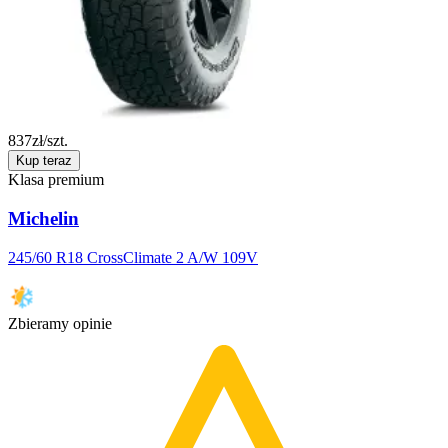
837
zł/szt.
Kup teraz
Klasa premium
Michelin
245/60 R18 CrossClimate 2 A/W 109V
Zbieramy opinie