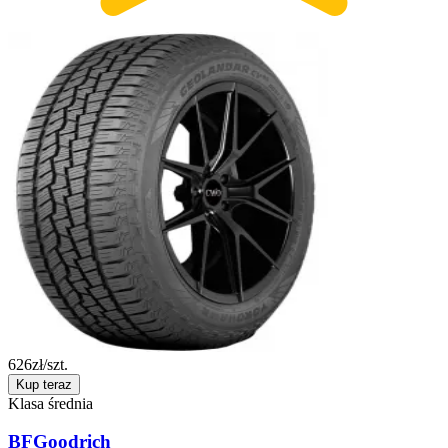
626
zł/szt.
Kup teraz
Klasa średnia
BFGoodrich