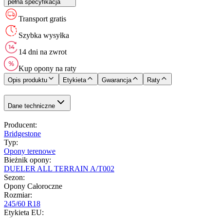
pełna specyfikacja
Transport gratis
Szybka wysyłka
14 dni na zwrot
Kup opony na raty
Opis produktu
Etykieta
Gwarancja
Raty
Dane techniczne
Producent
:
Bridgestone
Typ
:
Opony terenowe
Bieżnik opony
:
DUELER ALL TERRAIN A/T002
Sezon
:
Opony Całoroczne
Rozmiar
:
245/60 R18
Etykieta EU
: