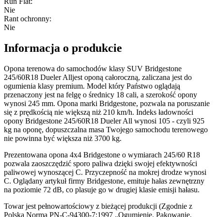
Run Flat
:
Nie
Rant ochronny
:
Nie
Informacja o produkcie
Opona terenowa do samochodów klasy SUV Bridgestone
245/60R18 Dueler Alljest oponą całoroczną, zaliczana jest do
ogumienia klasy premium. Model który Państwo oglądają
przenaczony jest na felgę o średnicy 18 cali, a szerokość opony
wynosi 245 mm. Opona marki Bridgestone, pozwala na poruszanie
się z prędkością nie większą niż 210 km/h. Indeks ładowności
opony Bridgestone 245/60R18 Dueler All wynosi 105 - czyli 925
kg na oponę, dopuszczalna masa Twojego samochodu terenowego
nie powinna być większa niż 3700 kg.
Prezentowana opona 4x4 Bridgestone o wymiarach 245/60 R18
pozwala zaoszczędzić sporo paliwa dzięki swojej efektywności
paliwowej wynoszącej C. Przyczepność na mokrej drodze wynosi
C. Oglądany artykuł firmy Bridgestone, emituje hałas zewnętrzny
na poziomie 72 dB, co plasuje go w drugiej klasie emisji hałasu.
Towar jest pełnowartościowy z bieżącej produkcji (Zgodnie z
Polską Normą PN-C-94300-7:1997 „Ogumienie. Pakowanie,