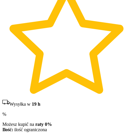
Wysyłka w
19 h
%
Możesz kupić na
raty 0%
Ilość:
ilość ograniczona