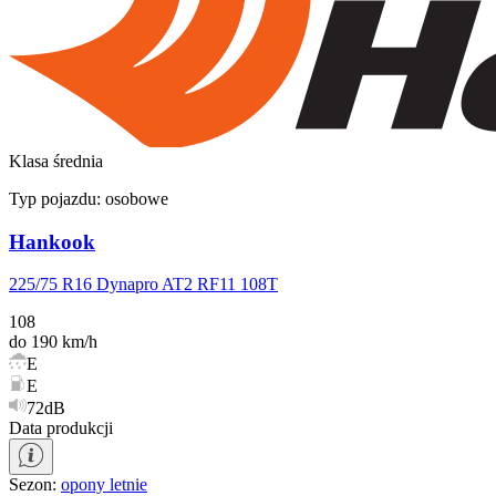
Klasa średnia
Typ pojazdu:
osobowe
Hankook
225/75 R16 Dynapro AT2 RF11 108T
108
do 190 km/h
E
E
72dB
Data produkcji
Sezon
:
opony
letnie