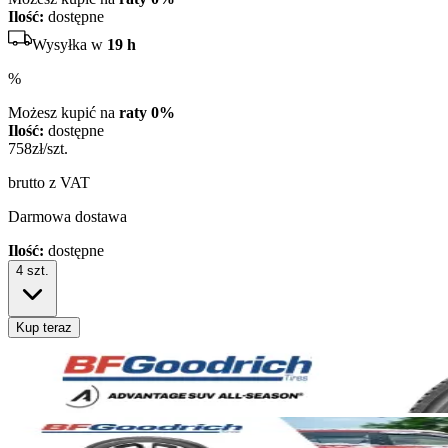
Ilość:
dostępne
Wysyłka w
19 h
%
Możesz kupić na
raty 0%
Ilość:
dostępne
758
zł/szt.
brutto z VAT
Darmowa dostawa
Ilość:
dostępne
4
szt.
Kup teraz