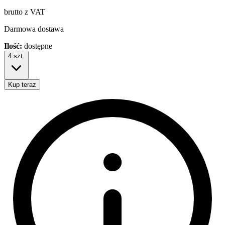
brutto z VAT
Darmowa dostawa
Ilość:
dostępne
4
szt.
Kup teraz