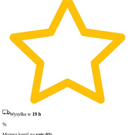
Wysyłka w
19 h
%
Możesz kupić na
raty 0%