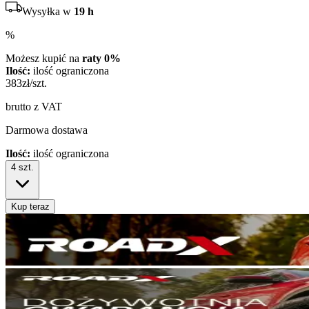
Wysyłka w
19 h
%
Możesz kupić na
raty 0%
Ilość:
ilość ograniczona
383
zł/szt.
brutto z VAT
Darmowa dostawa
Ilość:
ilość ograniczona
4
szt.
Kup teraz