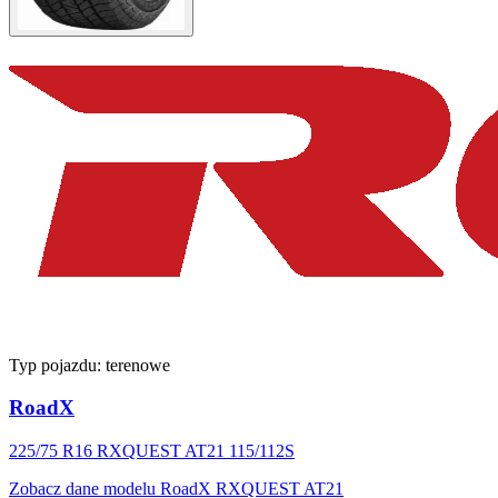
Typ pojazdu:
terenowe
RoadX
225/75 R16 RXQUEST AT21 115/112S
Zobacz dane modelu RoadX RXQUEST AT21