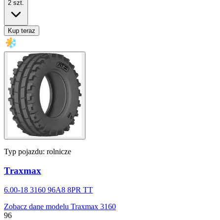
2
szt.
Kup teraz
Typ pojazdu:
rolnicze
Traxmax
6.00-18 3160 96A8 8PR TT
Zobacz dane modelu Traxmax 3160
96