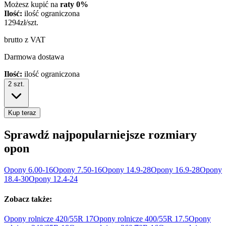
Możesz kupić na
raty 0%
Ilość:
ilość ograniczona
1294
zł/szt.
brutto z VAT
Darmowa dostawa
Ilość:
ilość ograniczona
2
szt.
Kup teraz
Sprawdź najpopularniejsze rozmiary
opon
Opony
6.00-16
Opony
7.50-16
Opony
14.9-28
Opony
16.9-28
Opony
18.4-30
Opony
12.4-24
Zobacz także:
Opony rolnicze 420/55R
17
Opony rolnicze 400/55R
17.5
Opony