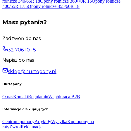
rolnicze 340/65R
18
Opony rolnicze 360/70R
16
Opony rolnicze
400/55R
17.5
Opony rolnicze 355/60R
18
Masz pytania?
Zadzwoń do nas
32 706 10 18
Napisz do nas
sklep@hurtopony.pl
Hurtopony
O nas
Kontakt
Regulamin
Współpraca B2B
Informacje dla kupujących
Centrum pomocy
Artykuły
Wysyłka
Kup opony na
raty
Zwrot
Reklamacje