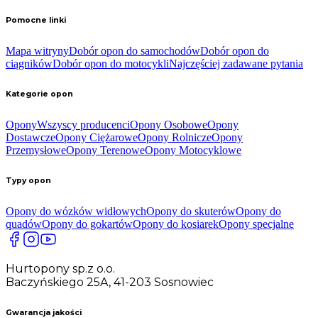
Pomocne linki
Mapa witryny
Dobór opon do samochodów
Dobór opon do
ciągników
Dobór opon do motocykli
Najczęściej zadawane pytania
Kategorie opon
Opony
Wszyscy producenci
Opony Osobowe
Opony
Dostawcze
Opony Ciężarowe
Opony Rolnicze
Opony
Przemysłowe
Opony Terenowe
Opony Motocyklowe
Typy opon
Opony do wózków widłowych
Opony do skuterów
Opony do
quadów
Opony do gokartów
Opony do kosiarek
Opony specjalne
Hurtopony sp.z o.o.
Baczyńskiego 25A, 41-203 Sosnowiec
Gwarancja jakości