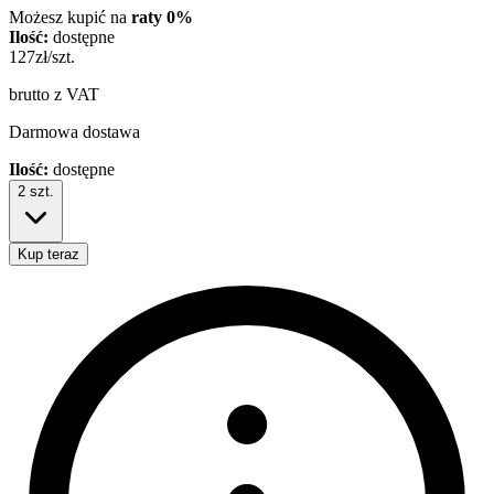
Możesz kupić na
raty 0%
Ilość:
dostępne
127
zł/szt.
brutto z VAT
Darmowa dostawa
Ilość:
dostępne
2
szt.
Kup teraz