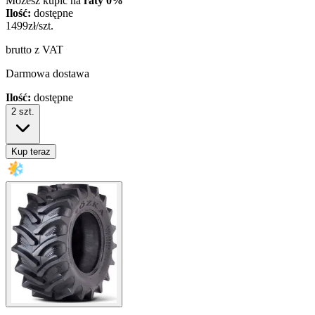
Możesz kupić na
raty 0%
Ilość:
dostępne
1499
zł/szt.
brutto z VAT
Darmowa dostawa
Ilość:
dostępne
2
szt.
Kup teraz