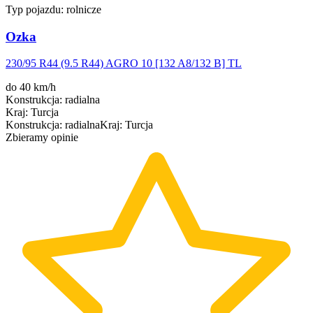
Typ pojazdu:
rolnicze
Ozka
230/95 R44 (9.5 R44) AGRO 10 [132 A8/132 B] TL
do 40 km/h
Konstrukcja
:
radialna
Kraj
:
Turcja
Konstrukcja
:
radialna
Kraj
:
Turcja
Zbieramy opinie