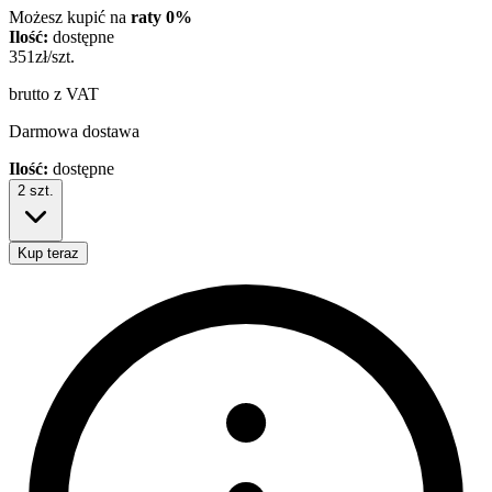
Możesz kupić na
raty 0%
Ilość:
dostępne
351
zł/szt.
brutto z VAT
Darmowa dostawa
Ilość:
dostępne
2
szt.
Kup teraz